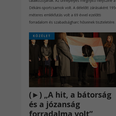
találkozójának. Az ünnepélyes megnyitó helyszíne a
Dékáni-sportcsarnok volt. A délelőtt zárásaként 195
méteres emlékfutás volt a 69 évvel ezelőtti
forradalom és szabadságharc hőseinek tiszteletére
KÖZÉLET
(►) „A hit, a bátorság
és a józanság
forradalma volt”