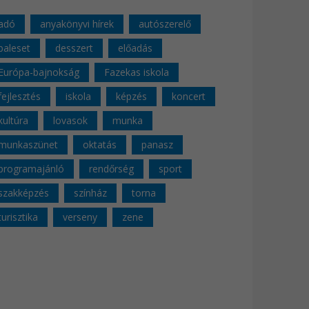
adó
anyakönyvi hírek
autószerelő
baleset
desszert
előadás
Európa-bajnokság
Fazekas iskola
fejlesztés
iskola
képzés
koncert
kultúra
lovasok
munka
munkaszünet
oktatás
panasz
programajánló
rendőrség
sport
szakképzés
színház
torna
turisztika
verseny
zene