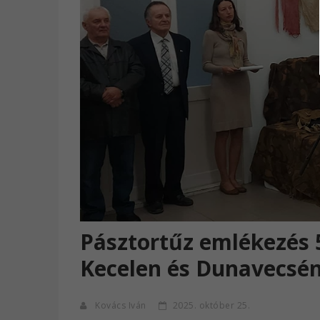
Pásztortűz emlékezés 
Kecelen és Dunavecsé
Kovács Iván
2025. október 25.