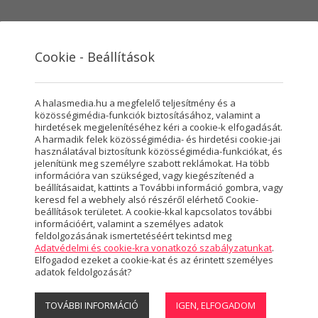
Cookie - Beállítások
VÁROSMARKETING
SZOLGÁLTATÁSOK
RÓLUNK
HASZ
A halasmedia.hu a megfelelő teljesítmény és a
közösségimédia-funkciók biztosításához, valamint a
hirdetések megjelenítéséhez kéri a cookie-k elfogadását.
A harmadik felek közösségimédia- és hirdetési cookie-jai
használatával biztosítunk közösségimédia-funkciókat, és
Közélet
jelenítünk meg személyre szabott reklámokat. Ha több
információra van szükséged, vagy kiegészítenéd a
beállításaidat, kattints a További információ gombra, vagy
10347 CIKK
keresd fel a webhely alsó részéről elérhető Cookie-
beállítások területet. A cookie-kkal kapcsolatos további
információért, valamint a személyes adatok
feldolgozásának ismertetéséért tekintsd meg
Adatvédelmi és cookie-kra vonatkozó szabályzatunkat
.
Elfogadod ezeket a cookie-kat és az érintett személyes
adatok feldolgozását?
TOVÁBBI INFORMÁCIÓ
IGEN, ELFOGADOM