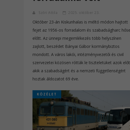
Szőri Attila
2025. október 23.
Október 23-án Kiskunhalas is méltó módon hajtott
fejet az 1956-os forradalom és szabadságharc hőse
előtt. Az ünnepi megemlékezés több helyszínen
zajlott, beszédet Bányai Gábor kormánybiztos
mondott. A város lakói, intézményvezetői és civil
szervezetei közösen rótták le tiszteletüket azok előt
akik a szabadságért és a nemzeti függetlenségért
hoztak áldozatot 69 éve.
KÖZÉLET