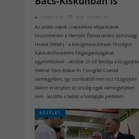
Bács-Kiskunban is
Kovács Iván
2025. október 25.
Az utóbbi napok csapadékos időjárásának
köszönhetően a Nemzeti Élelmiszerlánc-biztonsági
Hivatal (Nébih) - a Belügyminisztérium Országos
Katasztrófavédelmi Főigazgatóságának
egyetértésével - október 25-től feloldja a tűzgyújtás
tilalmat Bács-Kiskun és Csongrád-Csanád
vármegyében, így szombattól nem lesz tűzgyújtási
tilalom érvényben az ország egyik vármegyéjében
sem - közölte a Nébih a honlapján pénteken.
KÖZÉLET