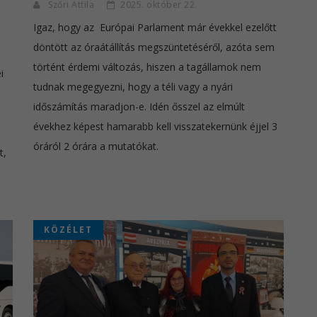
Szőri Attila
2025. október 22.
Igaz, hogy az Európai Parlament már évekkel ezelőtt
döntött az óraátállítás megszüntetéséről, azóta sem
történt érdemi változás, hiszen a tagállamok nem
i
tudnak megegyezni, hogy a téli vagy a nyári
időszámítás maradjon-e. Idén ősszel az elmúlt
évekhez képest hamarabb kell visszatekernünk éjjel 3
óráról 2 órára a mutatókat.
t,
KÖZÉLET