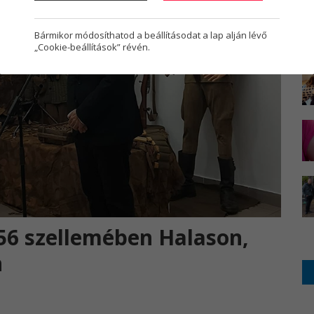
Bármikor módosíthatod a beállításodat a lap alján lévő
„Cookie-beállítások” révén.
56 szellemében Halason,
n