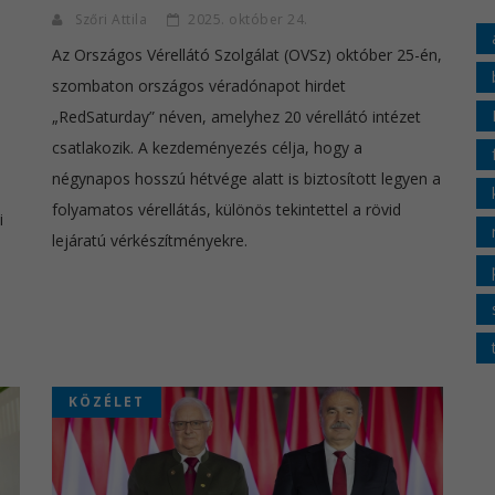
Szőri Attila
2025. október 24.
Az Országos Vérellátó Szolgálat (OVSz) október 25-én,
szombaton országos véradónapot hirdet
„RedSaturday” néven, amelyhez 20 vérellátó intézet
csatlakozik. A kezdeményezés célja, hogy a
négynapos hosszú hétvége alatt is biztosított legyen a
folyamatos vérellátás, különös tekintettel a rövid
i
lejáratú vérkészítményekre.
KÖZÉLET