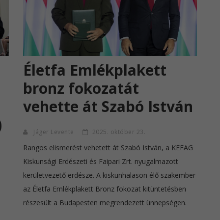
Életfa Emlékplakett
bronz fokozatát
vehette át Szabó István
)
Jáger Levente
2025. október 23.
Rangos elismerést vehetett át Szabó István, a KEFAG
Kiskunsági Erdészeti és Faipari Zrt. nyugalmazott
kerületvezető erdésze. A kiskunhalason élő szakember
az Életfa Emlékplakett Bronz fokozat kitüntetésben
részesült a Budapesten megrendezett ünnepségen.