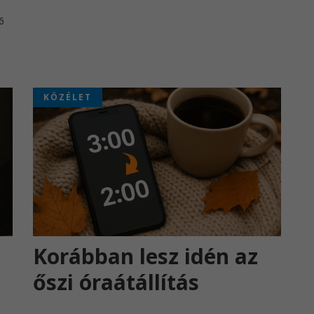
6
.
KÖZÉLET
Korábban lesz idén az
őszi óraátállítás