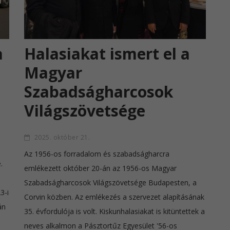
a
Halasiakat ismert el a
Magyar
Szabadságharcosok
Világszövetsége
2025. október 21.
Az 1956-os forradalom és szabadságharcra
.
emlékezett október 20-án az 1956-os Magyar
Szabadságharcosok Világszövetsége Budapesten, a
3-i
Corvin közben. Az emlékezés a szervezet alapításának
án
35. évfordulója is volt. Kiskunhalasiakat is kitüntettek a
neves alkalmon a Pásztortűz Egyesület '56-os