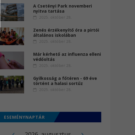
A Csetényi Park novemberi
nyitva tartása
2025. október 28.
Zenés érzékenyítő óra a pirtói
általános iskolában
2025. október 28.
Már kérhető az influenza elleni
védőoltás
2025. október 28.
Gyilkosság a főtéren - 69 éve
történt a halasi sortűz
2025. október 28.
ESEMÉNYNAPTÁR
2026. augusztus