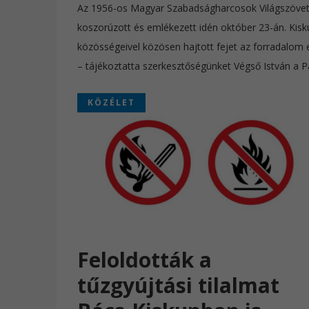
Az 1956-os Magyar Szabadságharcosok Világszövets
koszorúzott és emlékezett idén október 23-án. Kis
közösségeivel közösen hajtott fejet az forradalom em
– tájékoztatta szerkesztőségünket Végső István a P
KÖZÉLET
Feloldották a
tűzgyújtási tilalmat