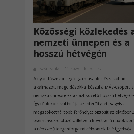
Közösségi közlekedés 
nemzeti ünnepen és a
hosszú hétvégén
Szőri Attila
2025. október 22.
A nyári főszezon legforgalmasabb időszakaiban
alkalmazott megoldásokkal készül a MÁV-csoport a
nemzeti ünnepre és az azt követő hosszú hétvégére
Így több kocsival indítja az InterCityket, vagyis a
megszokottnál több férőhelyet biztosít az október 2
eseményekre utazók, illetve a következő napok sor
a népszerű idegenforgalmi célpontok felé igyekvők