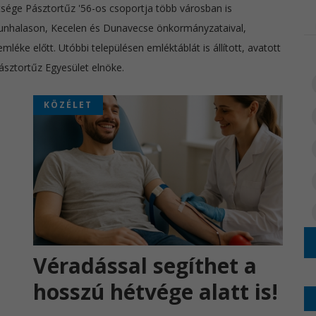
ége Pásztortűz '56-os csoportja több városban is
kunhalason, Kecelen és Dunavecse önkormányzataival,
léke előtt. Utóbbi településen emléktáblát is állított, avatott
ásztortűz Egyesület elnöke.
KÖZÉLET
Véradással segíthet a
hosszú hétvége alatt is!