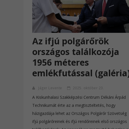
Az ifjú polgárőrök
országos találkozója
1956 méteres
emlékfutással (galéria
Jáger Levente
2025. október 23.
A Kiskunhalasi Szakképzési Centrum Dékáni Árpád
Technikumát érte az a megtiszteltetés, hogy
házigazdája lehet az Országos Polgárőr Szövetség
ifjú polgárőreinek és ifjú rendőreinek első országos