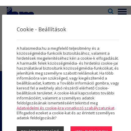
Menü
Cookie - Beállítások
Televízió
2
Kultúra
5
Napi menü
A halasmedia.hu a megfelelő teljesítmény és a
Rovatok
8
közösségimédia-funkciók biztosításához, valamint a
hirdetések megjelenítéséhez kéri a cookie-k elfogadását.
A harmadik felek közösségimédia- és hirdetési cookie-jai
Újság
3
használatával biztosítunk közösségimédia-funkciókat, és
jelenítünk meg személyre szabott reklámokat. Ha több
Városmarketing
2
információra van szükséged, vagy kiegészítenéd a
TELEVÍZIÓ
beállításaidat, kattints a További információ gombra, vagy
Szolgáltatások
5
keresd fel a webhely alsó részéről elérhető Cookie-
Megtekinthető műsoraink
beállítások területet. A cookie-kkal kapcsolatos további
információért, valamint a személyes adatok
Rólunk
4
Képújság
feldolgozásának ismertetéséért tekintsd meg
Adatvédelmi és cookie-kra vonatkozó szabályzatunkat
.
Hasznos
Elfogadod ezeket a cookie-kat és az érintett személyes
KULTÚRA
adatok feldolgozását?
Projektek
Aktuális programok