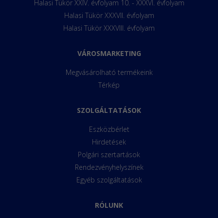
Halasi Tükör XXIV. évfolyam 10. - XXXVI. évfolyam
Halasi Tükör XXXVII. évfolyam
Halasi Tükör XXXVIII. évfolyam
VÁROSMARKETING
Megvásárolható termékeink
Térkép
SZOLGÁLTATÁSOK
Eszközbérlet
Hirdetések
Polgári szertartások
Rendezvényhelyszínek
Egyéb szolgáltatások
RÓLUNK