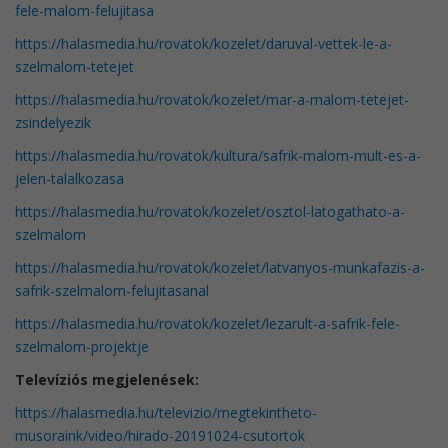
fele-malom-felujitasa
https://halasmedia.hu/rovatok/kozelet/daruval-vettek-le-a-
szelmalom-tetejet
https://halasmedia.hu/rovatok/kozelet/mar-a-malom-tetejet-
zsindelyezik
https://halasmedia.hu/rovatok/kultura/safrik-malom-mult-es-a-
jelen-talalkozasa
https://halasmedia.hu/rovatok/kozelet/osztol-latogathato-a-
szelmalom
https://halasmedia.hu/rovatok/kozelet/latvanyos-munkafazis-a-
safrik-szelmalom-felujitasanal
https://halasmedia.hu/rovatok/kozelet/lezarult-a-safrik-fele-
szelmalom-projektje
Televíziós megjelenések:
https://halasmedia.hu/televizio/megtekintheto-
musoraink/video/hirado-20191024-csutortok