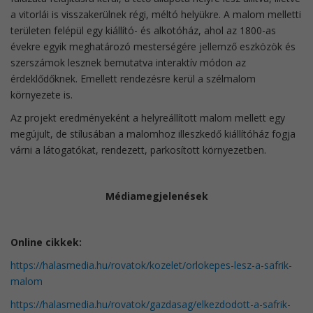
a vitorlái is visszakerülnek régi, méltó helyükre. A malom melletti
területen felépül egy kiállító- és alkotóház, ahol az 1800-as
évekre egyik meghatározó mesterségére jellemző eszközök és
szerszámok lesznek bemutatva interaktív módon az
érdeklődőknek. Emellett rendezésre kerül a szélmalom
környezete is.
Az projekt eredményeként a helyreállított malom mellett egy
megújult, de stílusában a malomhoz illeszkedő kiállítóház fogja
várni a látogatókat, rendezett, parkosított környezetben.
Médiamegjelenések
Online cikkek:
https://halasmedia.hu/rovatok/kozelet/orlokepes-lesz-a-safrik-
malom
https://halasmedia.hu/rovatok/gazdasag/elkezdodott-a-safrik-