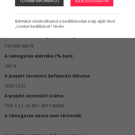
TOVÁBBI INFORMÁCIÓ
IGEN, ELFOGADOM
Regisztráció
1
Halasi Városmenedzser Nonprofit Kft.
A projekt címe:
Bármikor módosíthatod a beállításodat a lap alján lévő
Sáfrik-féle Szélmalom felújítása, kiállító- és alkotóház kialakítása
„Cookie-beállítások” révén.
A szerződött támogatás összege:
110 500 000 Ft
A támogatás mértéke (%-ban):
100 %
A projekt tervezett befejezési dátuma:
2020.12.31.
A projekt azonosító száma:
TOP-1.2.1-16-BK1-2017-00009
A támogatás vissza nem térítendő.