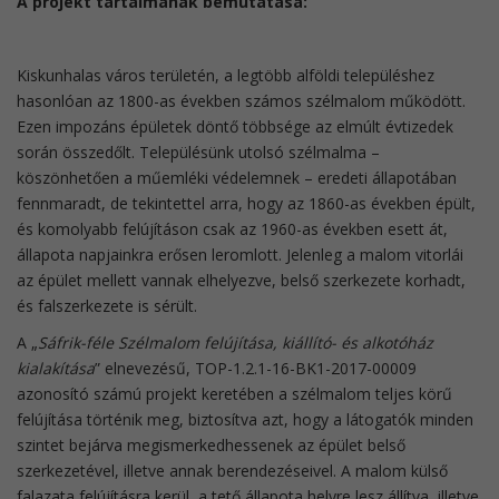
A projekt tartalmának bemutatása:
Kiskunhalas város területén, a legtöbb alföldi településhez
hasonlóan az 1800-as években számos szélmalom működött.
Ezen impozáns épületek döntő többsége az elmúlt évtizedek
során összedőlt. Településünk utolsó szélmalma –
köszönhetően a műemléki védelemnek – eredeti állapotában
fennmaradt, de tekintettel arra, hogy az 1860-as években épült,
és komolyabb felújításon csak az 1960-as években esett át,
állapota napjainkra erősen leromlott. Jelenleg a malom vitorlái
az épület mellett vannak elhelyezve, belső szerkezete korhadt,
és falszerkezete is sérült.
A „
Sáfrik-féle Szélmalom felújítása, kiállító- és alkotóház
kialakítása
” elnevezésű, TOP-1.2.1-16-BK1-2017-00009
azonosító számú projekt keretében a szélmalom teljes körű
felújítása történik meg, biztosítva azt, hogy a látogatók minden
szintet bejárva megismerkedhessenek az épület belső
szerkezetével, illetve annak berendezéseivel. A malom külső
falazata felújításra kerül, a tető állapota helyre lesz állítva, illetve