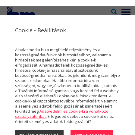
Menü
Cookie - Beállítások
Televízió
2
Kultúra
5
TOP-1.2.1-16-BK1-
A halasmedia.hu a megfelelő teljesítmény és a
Rovatok
8
közösségimédia-funkciók biztosításához, valamint a
2017-00009
hirdetések megjelenítéséhez kéri a cookie-k
elfogadását. A harmadik felek közösségimédia- és
Újság
3
hirdetési cookie-jai használatával biztosítunk
közösségimédia-funkciókat, és jelenítünk meg személyre
Városmarketing
2
szabott reklámokat. Ha több információra van
Sáfrik-féle szélmalom
szükséged, vagy kiegészítenéd a beállításaidat, kattints
Szolgáltatások
5
a További információ gombra, vagy keresd fel a webhely
felújítása, kiállító- és
alsó részéről elérhető Cookie-beállítások területet. A
cookie-kkal kapcsolatos további információért, valamint
Rólunk
4
alkotóház kialakítása
a személyes adatok feldolgozásának ismertetéséért
tekintsd meg
Adatvédelmi és cookie-kra vonatkozó
Hasznos
szabályzatunkat
. Elfogadod ezeket a cookie-kat és az
érintett személyes adatok feldolgozását?
Projektek
A kedvezményezett neve: