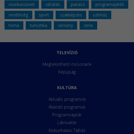
munkaszünet
oktatás
panasz
programajánló
rendőrség
sport
szakképzés
színház
torna
turisztika
verseny
zene
TELEVÍZIÓ
Megtekinthető műsoraink
Képújság
KULTÚRA
Aktuális programok
Állandó programok
Programnaptár
Látnivalók
Kiskunhalasi Tájház