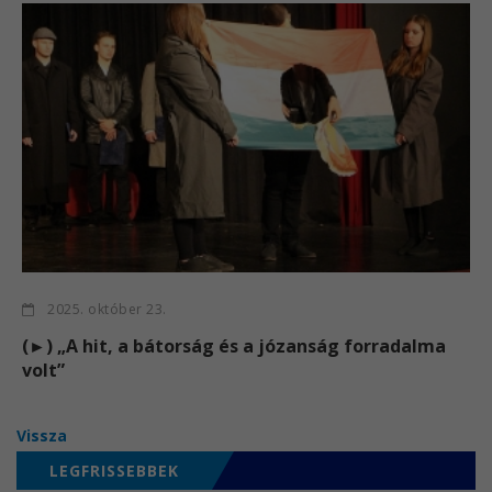
2025. október 23.
(►) „A hit, a bátorság és a józanság forradalma
volt”
Vissza
LEGFRISSEBBEK