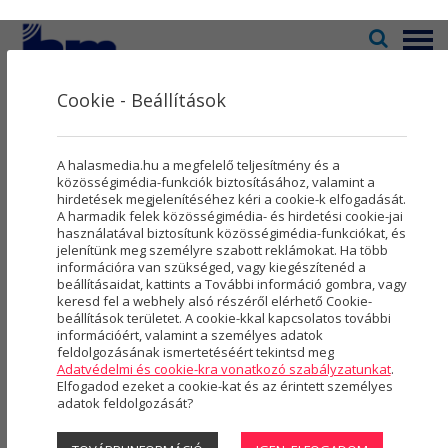
Menü
Cookie - Beállítások
Televízió
2
Kultúra
5
KÖZÉLET
A halasmedia.hu a megfelelő teljesítmény és a
Rovatok
8
közösségimédia-funkciók biztosításához, valamint a
hirdetések megjelenítéséhez kéri a cookie-k elfogadását.
A harmadik felek közösségimédia- és hirdetési cookie-jai
Újság
3
használatával biztosítunk közösségimédia-funkciókat, és
jelenítünk meg személyre szabott reklámokat. Ha több
Városmarketing
2
információra van szükséged, vagy kiegészítenéd a
beállításaidat, kattints a További információ gombra, vagy
Szolgáltatások
5
keresd fel a webhely alsó részéről elérhető Cookie-
beállítások területet. A cookie-kkal kapcsolatos további
információért, valamint a személyes adatok
Rólunk
4
feldolgozásának ismertetéséért tekintsd meg
Adatvédelmi és cookie-kra vonatkozó szabályzatunkat
.
Hasznos
Elfogadod ezeket a cookie-kat és az érintett személyes
adatok feldolgozását?
Csütörtökön tanácskozik a halasi
Projektek
képviselő-testület