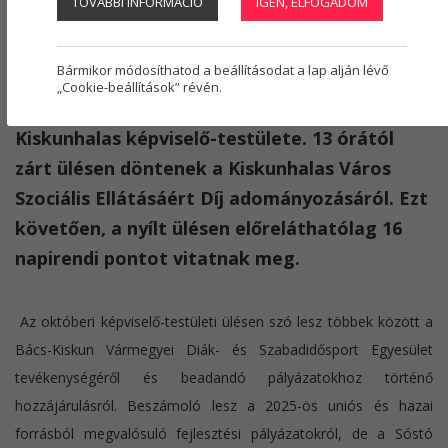
TOVÁBBI INFORMÁCIÓ
IGEN, ELFOGADOM
Regisztráció
1
Fehér Erika
2025. október 28.
képviselő-testület
,
Városháza
Bármikor módosíthatod a beállításodat a lap alján lévő
„Cookie-beállítások” révén.
Október 30-án, csütörtökön tanácskozik
Kiskunhalas képviselő-testülete. 13 órától
zárt ülésen döntenek a Kiskunhalas Város
Szociális Ellátásáért Díj adományozásáról. Ezt
követően, a nyílt ülésen előreláthatólag 16
napirendi pontot vitatnak meg.
Az októberi képviselő-testületi ülésen szó lesz többek között a
Bács-Kiskun Vármegyei Diák- és Szabadidősport Egyesület
tevékenységéről és beadandó pályázatokhoz történő
hozzájárulásról. Beszámoló lesz a 2025-ös uniós és hazai
forrásból megvalósuló fejlesztési pályázatokról, de a Sóstó