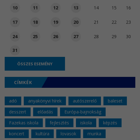
10
11
12
13
14
15
16
17
18
19
20
21
22
23
24
25
26
27
28
29
30
31
ÖSSZES ESEMÉNY
CÍMKÉK
adó
anyakönyvi hírek
autószerelő
baleset
desszert
előadás
Európa-bajnokság
Fazekas iskola
fejlesztés
iskola
képzés
koncert
kultúra
lovasok
munka