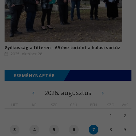
Gyilkosság a főtéren - 69 éve történt a halasi sortűz
2025. október 28.
ESEMÉNYNAPTÁR
2026. augusztus
HÉT
KE
SZE
CSÜ
PÉN
SZO
VAS
1
2
3
4
5
6
7
8
9