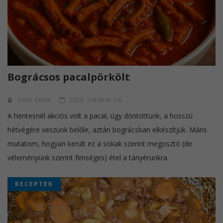
Bográcsos pacalpörkölt
Szőri Attila
2025. október 24.
A hentesnél akciós volt a pacal, úgy döntöttünk, a hosszú
hétvégére veszünk belőle, aztán bográcsban elkészítjük. Máris
mutatom, hogyan került ez a sokak szerint megosztó (de
véleményünk szerint fenséges) étel a tányérunkra.
RECEPTEK