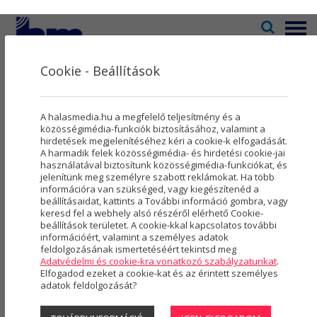
Menü
Cookie - Beállítások
Televízió
2
Kultúra
5
Receptek
A halasmedia.hu a megfelelő teljesítmény és a
Rovatok
8
közösségimédia-funkciók biztosításához, valamint a
hirdetések megjelenítéséhez kéri a cookie-k elfogadását.
464 CIKK
A harmadik felek közösségimédia- és hirdetési cookie-jai
Újság
3
használatával biztosítunk közösségimédia-funkciókat, és
jelenítünk meg személyre szabott reklámokat. Ha több
Városmarketing
2
RECEPTEK
információra van szükséged, vagy kiegészítenéd a
beállításaidat, kattints a További információ gombra, vagy
Szolgáltatások
5
keresd fel a webhely alsó részéről elérhető Cookie-
beállítások területet. A cookie-kkal kapcsolatos további
információért, valamint a személyes adatok
Rólunk
4
feldolgozásának ismertetéséért tekintsd meg
Adatvédelmi és cookie-kra vonatkozó szabályzatunkat
.
Hasznos
Elfogadod ezeket a cookie-kat és az érintett személyes
adatok feldolgozását?
Projektek