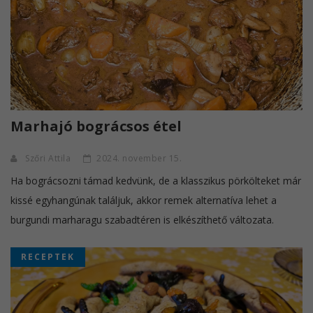
Marhajó bográcsos étel
Szőri Attila
2024. november 15.
Ha bográcsozni támad kedvünk, de a klasszikus pörkölteket már
kissé egyhangúnak találjuk, akkor remek alternatíva lehet a
burgundi marharagu szabadtéren is elkészíthető változata.
RECEPTEK