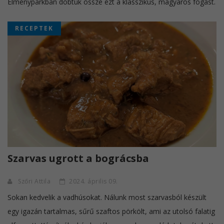
Élményparkban dobtuk össze ezt a klasszikus, magyaros fogást.
RECEPTEK
Szarvas ugrott a bográcsba
Szőri Attila
2024. április 09.
Sokan kedvelik a vadhúsokat. Nálunk most szarvasból készült
egy igazán tartalmas, sűrű szaftos pörkölt, ami az utolsó falatig