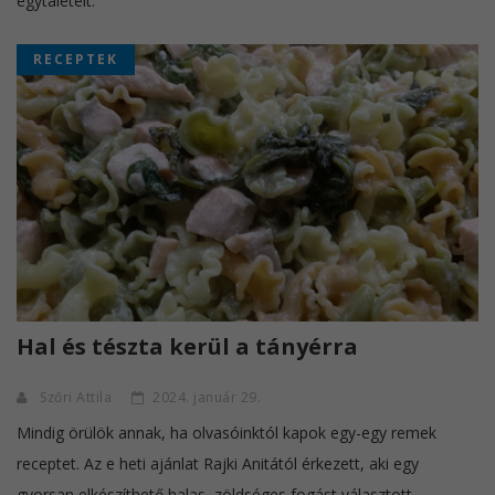
egytálételt.
RECEPTEK
Hal és tészta kerül a tányérra
Szőri Attila
2024. január 29.
Mindig örülök annak, ha olvasóinktól kapok egy-egy remek
receptet. Az e heti ajánlat Rajki Anitától érkezett, aki egy
gyorsan elkészíthető halas, zöldséges fogást választott.