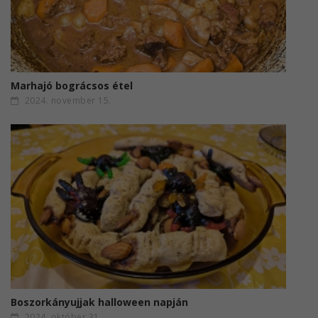
Marhajó bográcsos étel
2024. november 15.
Boszorkányujjak halloween napján
2024. október 31.