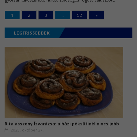
1
2
3
...
52
»
LEGFRISSEBBEK
Rita asszony Ízvarázsa: a házi péksütinél nincs jobb
2025. október 27.