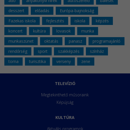
adó
anyakönyvi hírek
autószerelő
baleset
desszert
előadás
Európa-bajnokság
Fazekas iskola
fejlesztés
iskola
képzés
koncert
kultúra
lovasok
munka
munkaszünet
oktatás
panasz
programajánló
rendőrség
sport
szakképzés
színház
torna
turisztika
verseny
zene
TELEVÍZIÓ
Megtekinthető műsoraink
Képújság
KULTÚRA
Aktuális programok