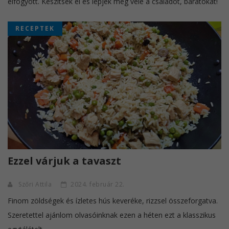
elfogyott. Készítsék el és lepjék meg vele a családot, barátokat!
RECEPTEK
Ezzel várjuk a tavaszt
Szőri Attila
2024. február 22.
Finom zöldségek és ízletes hús keveréke, rizzsel összeforgatva.
Szeretettel ajánlom olvasóinknak ezen a héten ezt a klasszikus