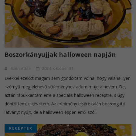
Boszorkányujjak halloween napján
Szőri Attila
2024. október 31.
Évekkel ezelőtt magam sem gondoltam volna, hogy valaha ilyen
szörnyű megjelenésű süteményhez adom majd a nevem. De,
aztán rábukkantam erre a speciális halloween receptre, s úgy
döntöttem, elkészítem. Az eredmény elsőre talán borzongató
látványt nyújt, de a halloween éppen erről szól.
RECEPTEK