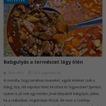
RECEPTEK
Babgulyás a természet lágy ölén
Szőri Attila
2024. augusztus 08.
Ki mondta, hogy tartalmas leveseket, egytál ételeket csak a
hideg, őszi, téli napokon lehet készíteni és fogyasztani? Ilyenkor,
nyáron is jól esik egy minden jóval telepakolt babgulyás, pláne,
ha a szabadban, bográcsban főzzük. Mi most a Csetényi