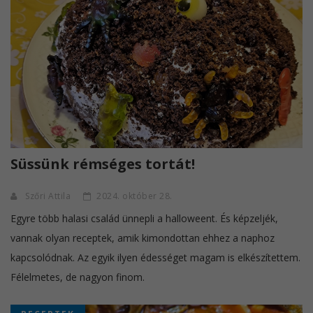
Süssünk rémséges tortát!
Szőri Attila
2024. október 28.
Egyre több halasi család ünnepli a halloweent. És képzeljék,
vannak olyan receptek, amik kimondottan ehhez a naphoz
kapcsolódnak. Az egyik ilyen édességet magam is elkészítettem.
Félelmetes, de nagyon finom.