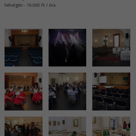
​hétvégén - 10.000 Ft / óra