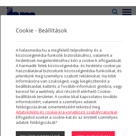
Menü
Cookie - Beállítások
Televízió
2
Kultúra
5
Rendezvényhelyszínek
A halasmedia.hu a megfelelő teljesítmény és a
Rovatok
8
közösségimédia-funkciók biztosításához, valamint a
hirdetések megjelenítéséhez kéri a cookie-k elfogadását.
A harmadik felek közösségimédia- és hirdetési cookie-jai
Újság
3
használatával biztosítunk közösségimédia-funkciókat, és
Bérelhető
jelenítünk meg személyre szabott reklámokat. Ha több
Városmarketing
2
információra van szükséged, vagy kiegészítenéd a
rendezvényhelyszíneinkről
beállításaidat, kattints a További információ gombra, vagy
Szolgáltatások
5
keresd fel a webhely alsó részéről elérhető Cookie-
bővebb információt, foglalást az
beállítások területet. A cookie-kkal kapcsolatos további
alábbi elérhetőségeken kérhet:
információért, valamint a személyes adatok
Rólunk
4
feldolgozásának ismertetéséért tekintsd meg
Adatvédelmi és cookie-kra vonatkozó szabályzatunkat
.
Hasznos
6400 Kiskunhalas, Sétáló u. 8.
Elfogadod ezeket a cookie-kat és az érintett személyes
adatok feldolgozását?
+36 77 423-003
Projektek
halasmedia@gmail.com