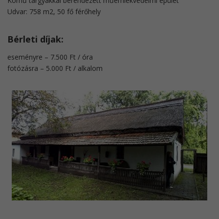
Korhű tárgyakkal berendezett műemlékvédelmi épület
​Udvar: 758 m2, 50 fő férőhely
Bérleti díjak:
eseményre – 7.500 Ft / óra
fotózásra – 5.000 Ft / alkalom