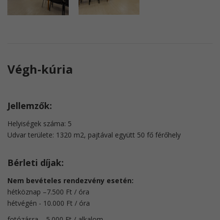
Végh-kúria
Jellemzők:
Helyiségek száma: 5
Udvar területe: 1320 m2, pajtával együtt 50 fő férőhely
Bérleti díjak:
Nem bevételes rendezvény esetén:
hétköznap –7.500 Ft / óra
​hétvégén - 10.000 Ft / óra
fotózásra – 5.000 Ft / alkalom