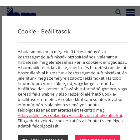
Menü
Cookie - Beállítások
Televízió
2
Kultúra
5
Programnaptár
A halasmedia.hu a megfelelő teljesítmény és a
Rovatok
8
közösségimédia-funkciók biztosításához, valamint a
hirdetések megjelenítéséhez kéri a cookie-k elfogadását.
A harmadik felek közösségimédia- és hirdetési cookie-jai
Újság
3
használatával biztosítunk közösségimédia-funkciókat, és
jelenítünk meg személyre szabott reklámokat. Ha több
Városmarketing
2
információra van szükséged, vagy kiegészítenéd a
beállításaidat, kattints a További információ gombra, vagy
Szolgáltatások
5
keresd fel a webhely alsó részéről elérhető Cookie-
beállítások területet. A cookie-kkal kapcsolatos további
információért, valamint a személyes adatok
Rólunk
4
feldolgozásának ismertetéséért tekintsd meg
Adatvédelmi és cookie-kra vonatkozó szabályzatunkat
.
Hasznos
Elfogadod ezeket a cookie-kat és az érintett személyes
adatok feldolgozását?
Projektek