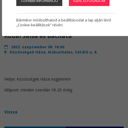
TOVÁBBI INFORMÁCIÓ
IGEN, ELFOGADOM
Regisztráció
1
Bármikor módosíthatod a beállításodat a lap alján lévő
„Cookie-beállítások” révén.
Kubai Salsa és Bachata
2023. szeptember 06. 18:00
Közösségek Háza, Kiskunhalas, Sétáló u. 8.
Helye: Közösségek Háza nagyterem
Időpont: minden szerdán 18-20 óráig
Vissza