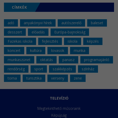
CÍMKÉK
adó
anyakönyvi hírek
autószerelő
baleset
desszert
előadás
Európa-bajnokság
Fazekas iskola
fejlesztés
iskola
képzés
koncert
kultúra
lovasok
munka
munkaszünet
oktatás
panasz
programajánló
rendőrség
sport
szakképzés
színház
torna
turisztika
verseny
zene
TELEVÍZIÓ
Megtekinthető műsoraink
Képújság