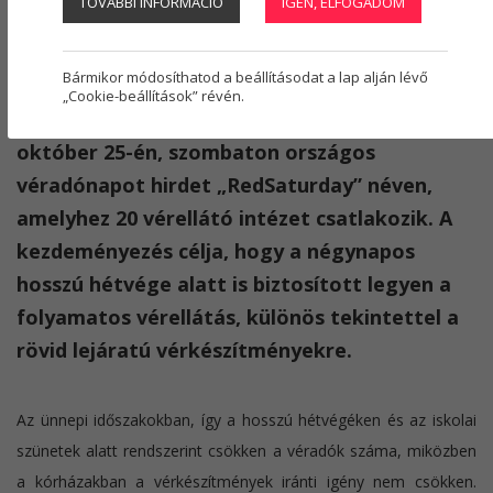
TOVÁBBI INFORMÁCIÓ
IGEN, ELFOGADOM
Regisztráció
1
Szőri Attila
2025. október 24.
véradás
,
véradó
Bármikor módosíthatod a beállításodat a lap alján lévő
„Cookie-beállítások” révén.
Az Országos Vérellátó Szolgálat (OVSz)
október 25-én, szombaton országos
véradónapot hirdet „RedSaturday” néven,
amelyhez 20 vérellátó intézet csatlakozik. A
kezdeményezés célja, hogy a négynapos
hosszú hétvége alatt is biztosított legyen a
folyamatos vérellátás, különös tekintettel a
rövid lejáratú vérkészítményekre.
Az ünnepi időszakokban, így a hosszú hétvégéken és az iskolai
szünetek alatt rendszerint csökken a véradók száma, miközben
a kórházakban a vérkészítmények iránti igény nem csökken.