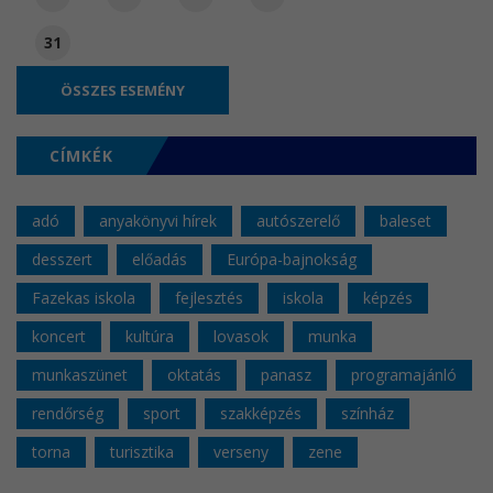
31
ÖSSZES ESEMÉNY
CÍMKÉK
adó
anyakönyvi hírek
autószerelő
baleset
desszert
előadás
Európa-bajnokság
Fazekas iskola
fejlesztés
iskola
képzés
koncert
kultúra
lovasok
munka
munkaszünet
oktatás
panasz
programajánló
rendőrség
sport
szakképzés
színház
torna
turisztika
verseny
zene