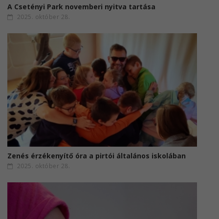
A Csetényi Park novemberi nyitva tartása
2025. október 28.
Zenés érzékenyítő óra a pirtói általános iskolában
2025. október 28.