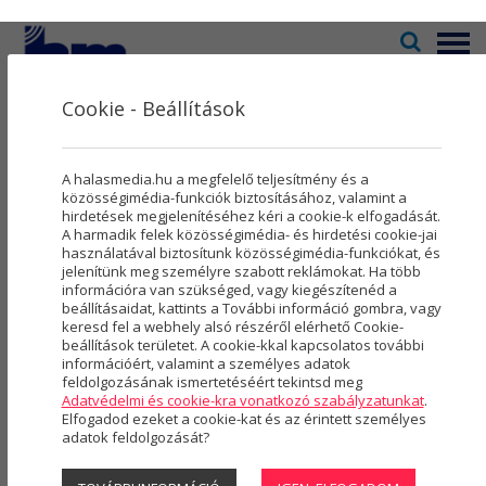
Menü
Cookie - Beállítások
Televízió
2
Kultúra
5
KÖZÉLET
A halasmedia.hu a megfelelő teljesítmény és a
Rovatok
8
közösségimédia-funkciók biztosításához, valamint a
hirdetések megjelenítéséhez kéri a cookie-k elfogadását.
A harmadik felek közösségimédia- és hirdetési cookie-jai
Újság
3
használatával biztosítunk közösségimédia-funkciókat, és
jelenítünk meg személyre szabott reklámokat. Ha több
Városmarketing
2
információra van szükséged, vagy kiegészítenéd a
beállításaidat, kattints a További információ gombra, vagy
Szolgáltatások
5
keresd fel a webhely alsó részéről elérhető Cookie-
beállítások területet. A cookie-kkal kapcsolatos további
információért, valamint a személyes adatok
Rólunk
4
feldolgozásának ismertetéséért tekintsd meg
Adatvédelmi és cookie-kra vonatkozó szabályzatunkat
.
Hasznos
Elfogadod ezeket a cookie-kat és az érintett személyes
adatok feldolgozását?
Véradással segíthet a hosszú hétvége
Projektek
alatt is!