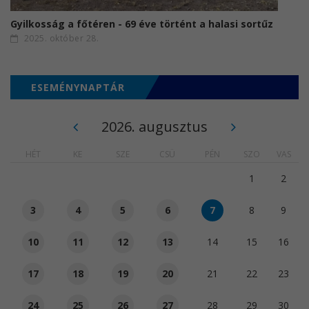
Gyilkosság a főtéren - 69 éve történt a halasi sortűz
2025. október 28.
ESEMÉNYNAPTÁR
2026. augusztus
HÉT
KE
SZE
CSÜ
PÉN
SZO
VAS
1
2
3
4
5
6
7
8
9
10
11
12
13
14
15
16
17
18
19
20
21
22
23
24
25
26
27
28
29
30