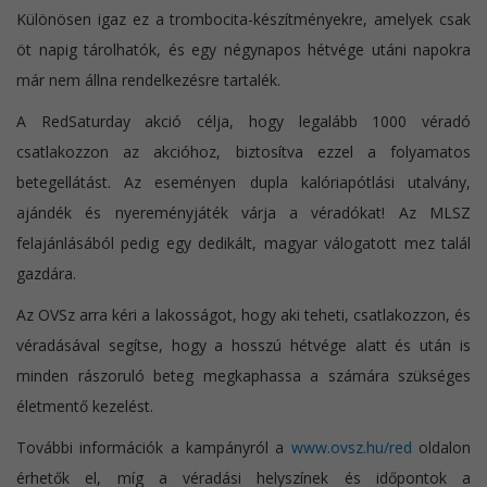
Különösen igaz ez a trombocita-készítményekre, amelyek csak
öt napig tárolhatók, és egy négynapos hétvége utáni napokra
már nem állna rendelkezésre tartalék.
A RedSaturday akció célja, hogy legalább 1000 véradó
csatlakozzon az akcióhoz, biztosítva ezzel a folyamatos
betegellátást. Az eseményen dupla kalóriapótlási utalvány,
ajándék és nyereményjáték várja a véradókat! Az MLSZ
felajánlásából pedig egy dedikált, magyar válogatott mez talál
gazdára.
Az OVSz arra kéri a lakosságot, hogy aki teheti, csatlakozzon, és
véradásával segítse, hogy a hosszú hétvége alatt és után is
minden rászoruló beteg megkaphassa a számára szükséges
életmentő kezelést.
További információk a kampányról a
www.ovsz.hu/red
oldalon
érhetők el, míg a véradási helyszínek és időpontok a