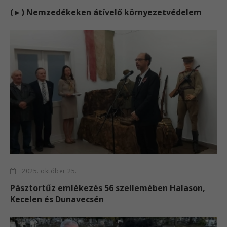
(►) Nemzedékeken átívelő környezetvédelem
2025. október 25.
Pásztortűz emlékezés 56 szellemében Halason,
Kecelen és Dunavecsén