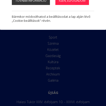
TOVÁBBI INFORMÁCIÓ
IGEN, ELFOGADOM
Regisztráció
1
Programnaptár
Látnivalók
Kiskunhalasi Tájház
Bármikor módosíthatod a beállításodat a lap alján lévő
„Cookie-beállítások” révén.
ROVATOK
Sport
Sziréna
Közélet
Gazdaság
Kultúra
Receptek
Archívum
Galéria
ÚJSÁG
Halasi Tükör XXIV. évfolyam 10. - XXXVI. évfolyam