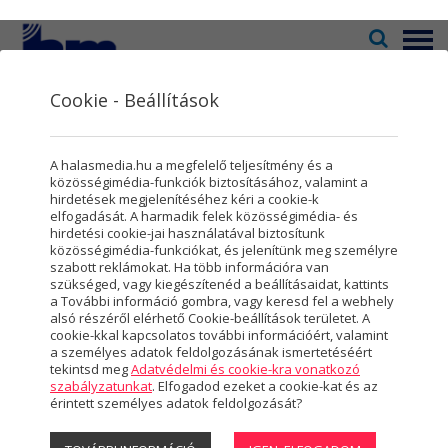
Menü
Cookie - Beállítások
Televízió
2
Kultúra
5
Hasznos
A halasmedia.hu a megfelelő teljesítmény és a
Rovatok
8
közösségimédia-funkciók biztosításához, valamint a
hirdetések megjelenítéséhez kéri a cookie-k
elfogadását. A harmadik felek közösségimédia- és
Újság
3
hirdetési cookie-jai használatával biztosítunk
közösségimédia-funkciókat, és jelenítünk meg személyre
TELEVÍZIÓ
Városmarketing
2
szabott reklámokat. Ha több információra van
szükséged, vagy kiegészítenéd a beállításaidat, kattints
Megtekinthető műsoraink
Szolgáltatások
5
a További információ gombra, vagy keresd fel a webhely
alsó részéről elérhető Cookie-beállítások területet. A
Képújság
cookie-kkal kapcsolatos további információért, valamint
Rólunk
4
a személyes adatok feldolgozásának ismertetéséért
tekintsd meg
Adatvédelmi és cookie-kra vonatkozó
KULTÚRA
Hasznos
szabályzatunkat
. Elfogadod ezeket a cookie-kat és az
érintett személyes adatok feldolgozását?
Aktuális programok
Projektek
Állandó programok