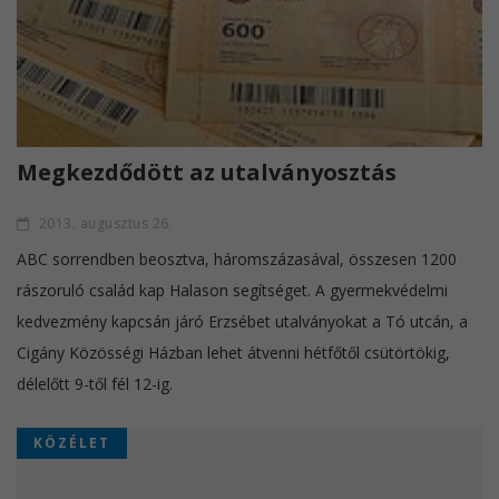
Megkezdődött az utalványosztás
2013. augusztus 26.
ABC sorrendben beosztva, háromszázasával, összesen 1200
rászoruló család kap Halason segítséget. A gyermekvédelmi
kedvezmény kapcsán járó Erzsébet utalványokat a Tó utcán, a
Cigány Közösségi Házban lehet átvenni hétfőtől csütörtökig,
délelőtt 9-től fél 12-ig.
KÖZÉLET