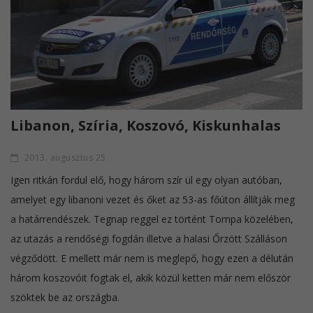
Libanon, Szíria, Koszovó, Kiskunhalas
2013. augusztus 25.
Igen ritkán fordul elő, hogy három szír ül egy olyan autóban,
amelyet egy libanoni vezet és őket az 53-as főúton állítják meg
a határrendészek. Tegnap reggel ez történt Tompa közelében,
az utazás a rendőségi fogdán illetve a halasi Őrzött Szálláson
végződött. E mellett már nem is meglepő, hogy ezen a délután
három koszovóit fogtak el, akik közül ketten már nem először
szöktek be az országba.