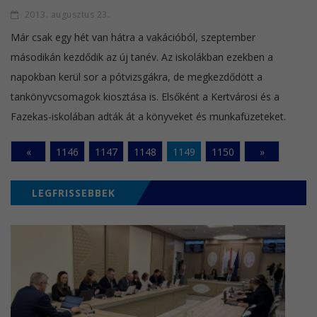
2013. augusztus 23.
Már csak egy hét van hátra a vakációból, szeptember
másodikán kezdődik az új tanév. Az iskolákban ezekben a
napokban kerül sor a pótvizsgákra, de megkezdődött a
tankönyvcsomagok kiosztása is. Elsőként a Kertvárosi és a
Fazekas-iskolában adták át a könyveket és munkafüzeteket.
«
1146
1147
1148
1149
1150
»
LEGFRISSEBBEK