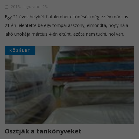
2013. augusztus 23.
Egy 21 éves helybéli fiatalember eltűnését még ez év március
21-én jelentette be egy tompai asszony, elmondta, hogy nála
lakó unokája március 4-én eltűnt, azóta nem tudni, hol van.
KÖZÉLET
Osztják a tankönyveket