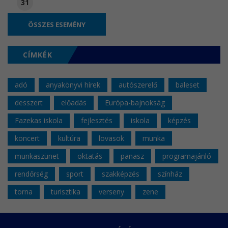
31
ÖSSZES ESEMÉNY
CÍMKÉK
adó
anyakönyvi hírek
autószerelő
baleset
desszert
előadás
Európa-bajnokság
Fazekas iskola
fejlesztés
iskola
képzés
koncert
kultúra
lovasok
munka
munkaszünet
oktatás
panasz
programajánló
rendőrség
sport
szakképzés
színház
torna
turisztika
verseny
zene