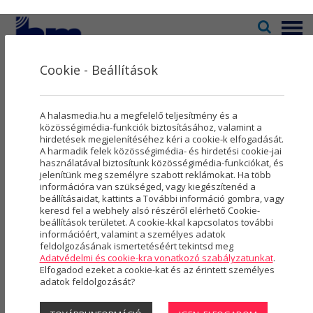
Menü
Cookie - Beállítások
Televízió
2
Kultúra
5
Közélet
A halasmedia.hu a megfelelő teljesítmény és a
Rovatok
8
közösségimédia-funkciók biztosításához, valamint a
hirdetések megjelenítéséhez kéri a cookie-k elfogadását.
10347 CIKK
A harmadik felek közösségimédia- és hirdetési cookie-jai
Újság
3
használatával biztosítunk közösségimédia-funkciókat, és
jelenítünk meg személyre szabott reklámokat. Ha több
Városmarketing
2
KÖZÉLET
információra van szükséged, vagy kiegészítenéd a
beállításaidat, kattints a További információ gombra, vagy
Szolgáltatások
5
keresd fel a webhely alsó részéről elérhető Cookie-
beállítások területet. A cookie-kkal kapcsolatos további
információért, valamint a személyes adatok
Rólunk
4
feldolgozásának ismertetéséért tekintsd meg
Adatvédelmi és cookie-kra vonatkozó szabályzatunkat
.
Hasznos
Elfogadod ezeket a cookie-kat és az érintett személyes
adatok feldolgozását?
Projektek