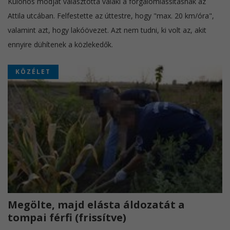
Különös módját választotta valaki a forgalomlassításnak az
Attila utcában. Felfestette az úttestre, hogy "max. 20 km/óra",
valamint azt, hogy lakóövezet. Azt nem tudni, ki volt az, akit
ennyire dühítenek a közlekedők.
KÖZÉLET
Megölte, majd elásta áldozatát a
tompai férfi (frissítve)