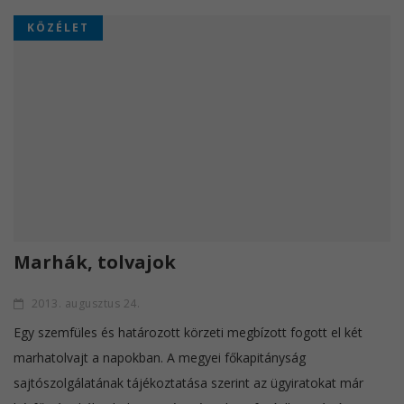
KÖZÉLET
Marhák, tolvajok
2013. augusztus 24.
Egy szemfüles és határozott körzeti megbízott fogott el két
marhatolvajt a napokban. A megyei főkapitányság
sajtószolgálatának tájékoztatása szerint az ügyiratokat már