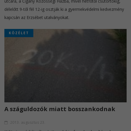
utcára, a Cigány Közösségi Házba, mivel hétfőtől csütörtökig,
délelőtt 9-től fél 12-ig osztják ki a gyermekvédelmi kedvezmény
kapcsán az Erzsébet utalványokat.
KÖZÉLET
A száguldozók miatt bosszankodnak
2013. augusztus 23.