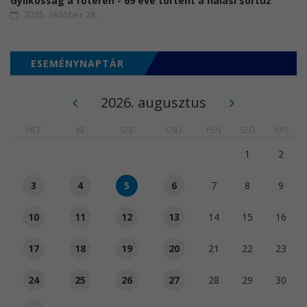
Gyilkosság a főtéren - 69 éve történt a halasi sortűz
2025. október 28.
ESEMÉNYNAPTÁR
2026. augusztus
HÉT
KE
SZE
CSÜ
PÉN
SZO
VAS
1
2
3
4
5
6
7
8
9
10
11
12
13
14
15
16
17
18
19
20
21
22
23
24
25
26
27
28
29
30