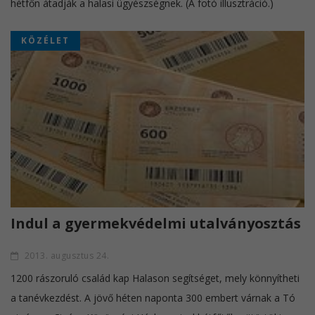
hétfőn átadják a halasi ügyészségnek. (A fotó illusztráció.)
KÖZÉLET
Indul a gyermekvédelmi utalványosztás
2013. augusztus 24.
1200 rászoruló család kap Halason segítséget, mely könnyítheti
a tanévkezdést. A jövő héten naponta 300 embert várnak a Tó