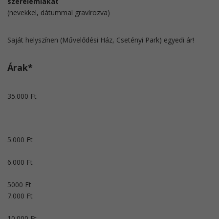
szerelemlakat
(nevekkel, dátummal gravírozva)
Saját helyszínen (Művelődési Ház, Csetényi Park) egyedi ár!
Árak​*
35.000 Ft
5.000 Ft
6.000 Ft
5000 Ft
7.000 Ft
10.000 Ft