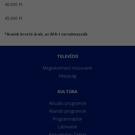
40.000 Ft
45.000 Ft
*Áraink bruttó árak, az ÁFÁ-t tartalmazzák
TELEVÍZIÓ
Megtekinthető műsoraink
Képújság
KULTÚRA
Aktuális programok
Állandó programok
Programnaptár
Látnivalók
Kiskunhalasi Tájház