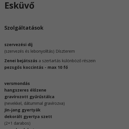
Esküvő
Szolgáltatások
szervezési díj
(szervezés és lebonyolítás) Díszterem
Zenei bejátszás
a szertartás különböző részein
pezsgős koccintás - max 10 fő
versmondás
hangszeres élőzene
gravírozott gyűrűstálca
(nevekkel, dátummal gravírozva)
Jin-jang gyertyák
dekorált gyertya szett
(2+1 darabos)