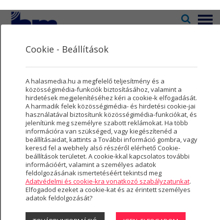
Menü
Cookie - Beállítások
Televízió
2
Kultúra
5
Polgári szertartások
A halasmedia.hu a megfelelő teljesítmény és a
Rovatok
8
közösségimédia-funkciók biztosításához, valamint a
hirdetések megjelenítéséhez kéri a cookie-k elfogadását.
A harmadik felek közösségimédia- és hirdetési cookie-jai
Újság
3
használatával biztosítunk közösségimédia-funkciókat, és
Névadó ünnepség
jelenítünk meg személyre szabott reklámokat. Ha több
Városmarketing
2
információra van szükséged, vagy kiegészítenéd a
beállításaidat, kattints a További információ gombra, vagy
Szolgáltatások
5
keresd fel a webhely alsó részéről elérhető Cookie-
beállítások területet. A cookie-kkal kapcsolatos további
Szolgáltatások:
információért, valamint a személyes adatok
Rólunk
4
feldolgozásának ismertetéséért tekintsd meg
Adatvédelmi és cookie-kra vonatkozó szabályzatunkat
.
rendezési költség
Hasznos
Elfogadod ezeket a cookie-kat és az érintett személyes
Vidéki kiszállás ( 20 km-es körzet)
adatok feldolgozását?
Projektek
pezsgős koccintás - max 10 fő