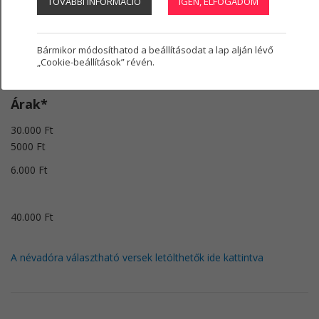
TOVÁBBI INFORMÁCIÓ
IGEN, ELFOGADOM
Regisztráció
1
Rendezvényköltség saját helyszínen (Művelődési Ház,
Csetényi Park)
Bármikor módosíthatod a beállításodat a lap alján lévő
„Cookie-beállítások” révén.
Árak*
30.000 Ft
5000 Ft​
6.000 Ft
40.000 Ft
A névadóra választható versek letölthetők ide kattintva