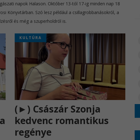
lagászati napok Halason. Október 13-tól 17-ig minden nap 18
si Könyvtárban. Szó lesz például a csillagrobbanásokról, a
elzésről és még a szuperholdról is.
KULTÚRA
(►) Császár Szonja
 a
kedvenc romantikus
regénye