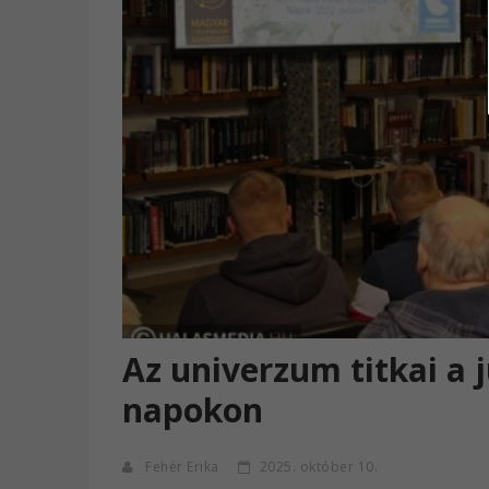
Az univerzum titkai a j
napokon
Fehér Erika
2025. október 10.