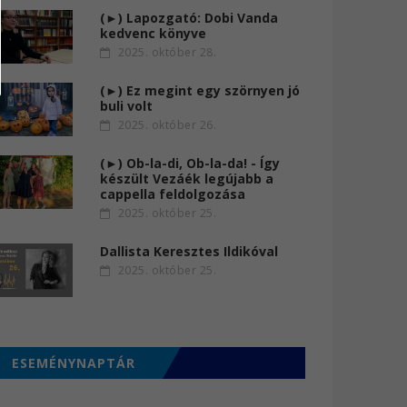
(►) Lapozgató: Dobi Vanda
kedvenc könyve
2025. október 28.
(►) Ez megint egy szörnyen jó
buli volt
2025. október 26.
(►) Ob-la-di, Ob-la-da! - Így
készült Vezáék legújabb a
cappella feldolgozása
2025. október 25.
Dallista Keresztes Ildikóval
2025. október 25.
ESEMÉNYNAPTÁR