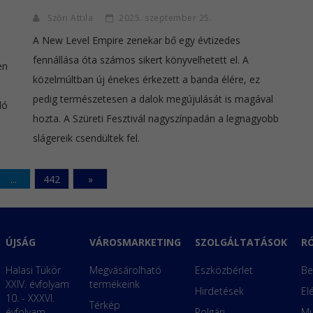
Szőri Attila
2025. szeptember 25.
A New Level Empire zenekar bő egy évtizedes
fennállása óta számos sikert könyvelhetett el. A
en
közelmúltban új énekes érkezett a banda élére, ez
pedig természetesen a dalok megújulását is magával
ló
hozta. A Szüreti Fesztivál nagyszínpadán a legnagyobb
slágereik csendültek fel.
...
442
»
ÚJSÁG
VÁROSMARKETING
SZOLGÁLTATÁSOK
R
Halasi Tükör
Megvásárolható
Eszközbérlet
Be
XXIV. évfolyam
termékeink
Hirdetések
El
10. - XXXVI.
Térkép
évfolyam
Polgári
Mu