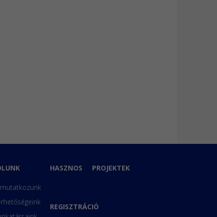
ÓLUNK
HASZNOS
PROJEKTEK
mutatkozunk
érhetőségeink
REGISZTRÁCIÓ
nkatársaink