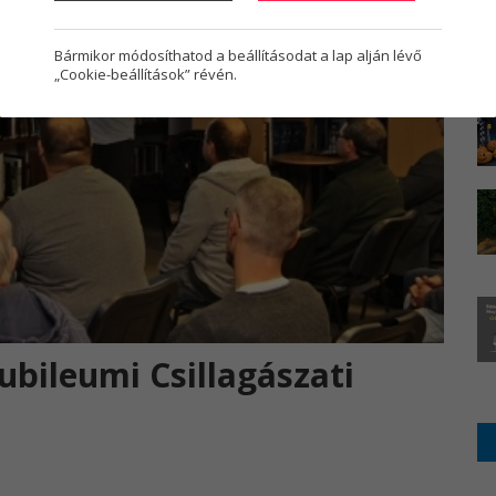
Bármikor módosíthatod a beállításodat a lap alján lévő
„Cookie-beállítások” révén.
ubileumi Csillagászati