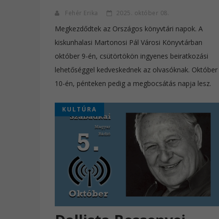
Fehér Erika
2025. október 08.
Megkezdődtek az Országos könyvtári napok. A
kiskunhalasi Martonosi Pál Városi Könyvtárban
október 9-én, csütörtökön ingyenes beiratkozási
lehetőséggel kedveskednek az olvasóknak. Október
10-én, pénteken pedig a megbocsátás napja lesz.
KULTÚRA