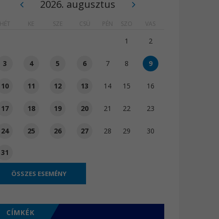
2026. augusztus
HÉT
KE
SZE
CSÜ
PÉN
SZO
VAS
1
2
3
4
5
6
7
8
9
10
11
12
13
14
15
16
17
18
19
20
21
22
23
24
25
26
27
28
29
30
31
ÖSSZES ESEMÉNY
CÍMKÉK