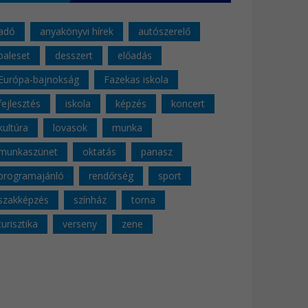
adó
anyakönyvi hírek
autószerelő
baleset
desszert
előadás
Európa-bajnokság
Fazekas iskola
fejlesztés
iskola
képzés
koncert
kultúra
lovasok
munka
munkaszünet
oktatás
panasz
programajánló
rendőrség
sport
szakképzés
színház
torna
turisztika
verseny
zene