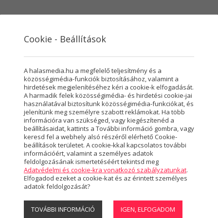
Cookie - Beállítások
VÁROSMARKETING
SZOLGÁLTATÁSOK
RÓLUNK
HASZ
A halasmedia.hu a megfelelő teljesítmény és a
közösségimédia-funkciók biztosításához, valamint a
hirdetések megjelenítéséhez kéri a cookie-k elfogadását.
A harmadik felek közösségimédia- és hirdetési cookie-jai
használatával biztosítunk közösségimédia-funkciókat, és
Kultúra
jelenítünk meg személyre szabott reklámokat. Ha több
információra van szükséged, vagy kiegészítenéd a
beállításaidat, kattints a További információ gombra, vagy
3978 CIKK
keresd fel a webhely alsó részéről elérhető Cookie-
beállítások területet. A cookie-kkal kapcsolatos további
információért, valamint a személyes adatok
feldolgozásának ismertetéséért tekintsd meg
Adatvédelmi és cookie-kra vonatkozó szabályzatunkat
.
Elfogadod ezeket a cookie-kat és az érintett személyes
adatok feldolgozását?
TOVÁBBI INFORMÁCIÓ
IGEN, ELFOGADOM