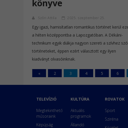
könyve
Szőri Attila
2025. szeptember 25.
Egy igazi, hamisítatlan romantikus történet kerül ez
a héten középpontba a Lapozgatóban. A Dékáni-
technikum egyik diákja nagyon szereti a szívhez szó
történeteket, éppen ezért választott egy ilyen
kiadványt olvasóinknak.
«
2
3
4
5
6
TELEVÍZIÓ
KULTÚRA
ROVATOK
Megtekinthető
Aktuális
Sport
műsoraink
programok
Sziréna
Képújság
Állandó
Közélet