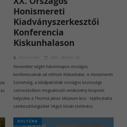
XX. Országos
Honismereti
Kiadványszerkesztői
Konferencia
Kiskunhalason
Kovács Iván
2025. október 02.
November végén háromnapos országos
konferenciának ad otthont Kiskunhalas. A Honismereti
k
Szövetség, a lokálpatrióták országos közössége
ola
szervezésében megvalósuló rendezvény központi
 és
helyszíne a Thorma János Múzeum lesz - tájékoztatta
szerkesztőségünket Végső István történész.
KULTÚRA