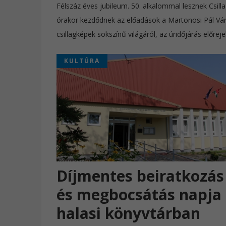
Félszáz éves jubileum. 50. alkalommal lesznek Csil
órakor kezdődnek az előadások a Martonosi Pál Váro
csillagképek sokszínű világáról, az úridőjárás előrej
KULTÚRA
Díjmentes beiratkozás
és megbocsátás napja
halasi könyvtárban