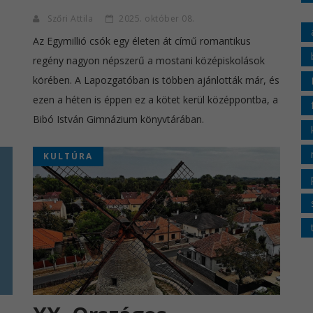
Szőri Attila
2025. október 08.
Az Egymillió csók egy életen át című romantikus
regény nagyon népszerű a mostani középiskolások
körében. A Lapozgatóban is többen ajánlották már, és
ezen a héten is éppen ez a kötet kerül középpontba, a
Bibó István Gimnázium könyvtárában.
KULTÚRA