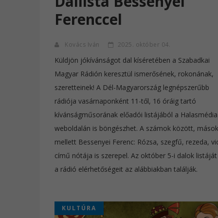
Dallista Bessenyei
Ferenccel
Kovács Iván
2025. október 04.
Küldjön jókívánságot dal kíséretében a Szabadkai
Magyar Rádión keresztül ismerősének, rokonának,
szeretteinek! A Dél-Magyarország legnépszerűbb
rádiója vasárnaponként 11-től, 16 óráig tartó
kívánságműsorának előadói listájából a Halasmédia
weboldalán is böngészhet. A számok között, máso
mellett Bessenyei Ferenc: Rózsa, szegfű, rezeda, vi
című nótája is szerepel. Az október 5-i dalok listáját
a rádió elérhetőségeit az alábbiakban találják.
KULTÚRA