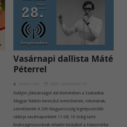
Vasárnapi dallista Máté
Péterrel
Kovács Iván
2025. szeptember 27.
Küldjön jókívánságot dal kíséretében a Szabadkai
Magyar Rádión keresztül ismerősének, rokonának,
szeretteinek! A Dél-Magyarország legnépszerűbb
rádiója vasárnaponként 11-től, 16 óráig tartó
kívánságműsorának előadói listájából a Halasmédia