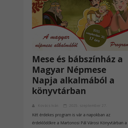
Mese és bábszínház a
Magyar Népmese
Napja alkalmából a
könyvtárban
Kovács Iván
2025. szeptember 27.
Két érdekes program is vár a napokban az
érdeklődőkre a Martonosi Pál Városi Könyvtárban a