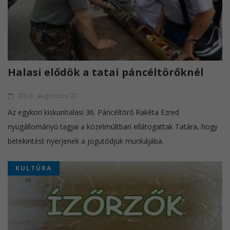
Halasi elődök a tatai páncéltörőknél
2013. augusztus 27.
Az egykori kiskunhalasi 36. Páncéltörő Rakéta Ezred
nyugállományú tagjai a közelmúltban ellátogattak Tatára, hogy
betekintést nyerjenek a jogutódjuk munkájába.
KULTÚRA