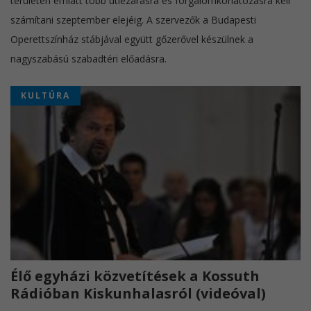
területen emiatt több útlezárásra és forgalomkorlátozásra kell
számítani szeptember elejéig. A szervezők a Budapesti
Operettszínház stábjával együtt gőzerővel készülnek a
nagyszabású szabadtéri előadásra.
KULTÚRA
Élő egyházi közvetítések a Kossuth
Rádióban Kiskunhalasról (videóval)