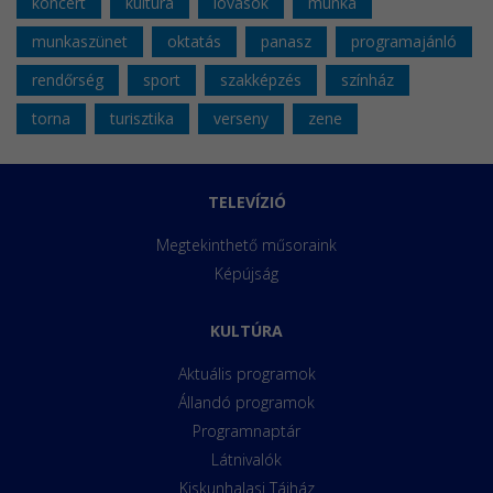
koncert
kultúra
lovasok
munka
munkaszünet
oktatás
panasz
programajánló
rendőrség
sport
szakképzés
színház
torna
turisztika
verseny
zene
TELEVÍZIÓ
Megtekinthető műsoraink
Képújság
KULTÚRA
Aktuális programok
Állandó programok
Programnaptár
Látnivalók
Kiskunhalasi Tájház