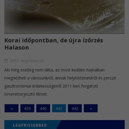
Korai időpontban, de újra ízőrzés
Halason
2013. augusztus 26.
Aki még esetleg nem látta, az most kedden hajnalban
megnézheti a városunkról, annak helytörténetéről és persze
gasztronómiai érdekességeiről 2011-ben forgatott
ismeretterjesztő filmet.
«
439
440
441
442
»
LEGFRISSEBBEK