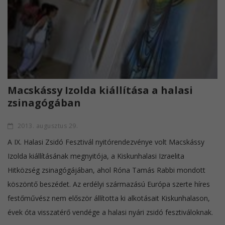
Macskássy Izolda kiállítása a halasi
zsinagógában
2013. augusztus 29.
A IX. Halasi Zsidó Fesztivál nyitórendezvénye volt Macskássy
Izolda kiállításának megnyitója, a Kiskunhalasi Izraelita
Hitközség zsinagógájában, ahol Róna Tamás Rabbi mondott
köszöntő beszédet. Az erdélyi származású Európa szerte híres
festőművész nem először állította ki alkotásait Kiskunhalason,
évek óta visszatérő vendége a halasi nyári zsidó fesztiváloknak.