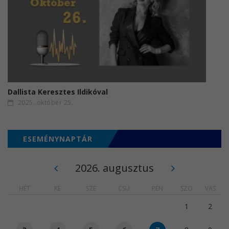
Dallista Keresztes Ildikóval
2025. október 25.
ESEMÉNYNAPTÁR
2026. augusztus
HÉT
KE
SZE
CSÜ
PÉN
SZO
VAS
1
2