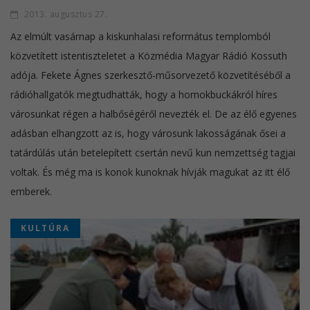
2013. augusztus 27.
Az elmúlt vasárnap a kiskunhalasi református templomból
közvetített istentiszteletet a Közmédia Magyar Rádió Kossuth
adója. Fekete Ágnes szerkesztő-műsorvezető közvetítéséből a
rádióhallgatók megtudhatták, hogy a homokbuckákról híres
városunkat régen a halbőségéről nevezték el. De az élő egyenes
adásban elhangzott az is, hogy városunk lakosságának ősei a
tatárdúlás után betelepített csertán nevű kun nemzettség tagjai
voltak. És még ma is konok kunoknak hívják magukat az itt élő
emberek.
KULTÚRA