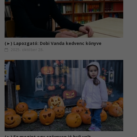
(►) Lapozgató: Dobi Vanda kedvenc könyve
2025. október 28.
(►) Ez megint egy szörnyen jó buli volt