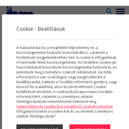
Menü
Cookie - Beállítások
Televízió
2
Kultúra
5
Kultúra
A halasmedia.hu a megfelelő teljesítmény és a
Rovatok
8
közösségimédia-funkciók biztosításához, valamint a
hirdetések megjelenítéséhez kéri a cookie-k elfogadását.
3978 CIKK
A harmadik felek közösségimédia- és hirdetési cookie-jai
Újság
3
használatával biztosítunk közösségimédia-funkciókat, és
jelenítünk meg személyre szabott reklámokat. Ha több
Városmarketing
2
KULTÚRA
információra van szükséged, vagy kiegészítenéd a
beállításaidat, kattints a További információ gombra, vagy
Szolgáltatások
5
keresd fel a webhely alsó részéről elérhető Cookie-
beállítások területet. A cookie-kkal kapcsolatos további
információért, valamint a személyes adatok
Rólunk
4
feldolgozásának ismertetéséért tekintsd meg
Adatvédelmi és cookie-kra vonatkozó szabályzatunkat
.
Hasznos
Elfogadod ezeket a cookie-kat és az érintett személyes
adatok feldolgozását?
Projektek