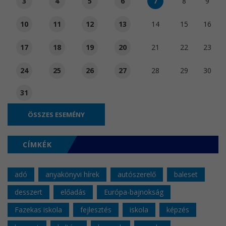
3
4
5
6
7
8
9
10
11
12
13
14
15
16
17
18
19
20
21
22
23
24
25
26
27
28
29
30
31
ÖSSZES ESEMÉNY
CÍMKÉK
adó
anyakönyvi hírek
autószerelő
baleset
desszert
előadás
Európa-bajnokság
Fazekas iskola
fejlesztés
iskola
képzés