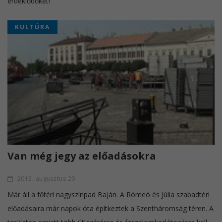
érdeklődőket!
KULTÚRA
Van még jegy az előadásokra
2013. augusztus 29.
Már áll a főtéri nagyszínpad Baján. A Rómeó és Júlia szabadtéri
előadásaira már napok óta építkeztek a Szentháromság téren. A