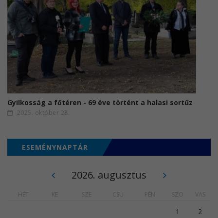
Gyilkosság a főtéren - 69 éve történt a halasi sortűz
2025. október 28.
ESEMÉNYNAPTÁR
2026. augusztus
HÉT
KE
SZE
CSÜ
PÉN
SZO
VAS
1
2