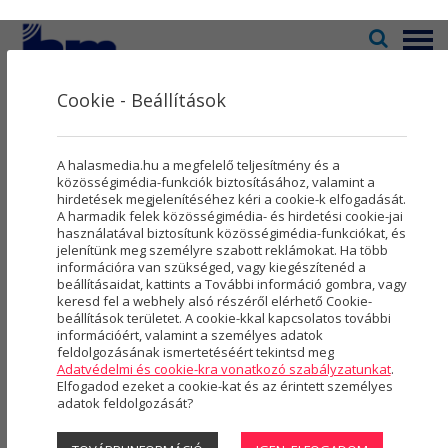
Menü
Cookie - Beállítások
Televízió
2
Kultúra
5
KÖZÉLET
A halasmedia.hu a megfelelő teljesítmény és a
Rovatok
8
közösségimédia-funkciók biztosításához, valamint a
hirdetések megjelenítéséhez kéri a cookie-k elfogadását.
A harmadik felek közösségimédia- és hirdetési cookie-jai
Újság
3
használatával biztosítunk közösségimédia-funkciókat, és
jelenítünk meg személyre szabott reklámokat. Ha több
Városmarketing
2
információra van szükséged, vagy kiegészítenéd a
beállításaidat, kattints a További információ gombra, vagy
Szolgáltatások
5
keresd fel a webhely alsó részéről elérhető Cookie-
beállítások területet. A cookie-kkal kapcsolatos további
információért, valamint a személyes adatok
Rólunk
4
feldolgozásának ismertetéséért tekintsd meg
Adatvédelmi és cookie-kra vonatkozó szabályzatunkat
.
Hasznos
Elfogadod ezeket a cookie-kat és az érintett személyes
adatok feldolgozását?
A Halas Televízió 2025/44. heti
Projektek
műsorterve