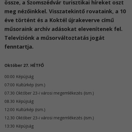
össze, a Szomszédvár turisztikai híreket oszt
meg nézőinkkel. Visszatekintő rovataink, a 10
éve történt és a Koktél újrakeverve című
műsoraink archív adásokat elevenítenek fel.
Televíziónk a műsorváltoztatás jogát
fenntartja.
Október 27. HÉTFŐ
00:00 Képújság
07:00 Kultúrkép (ism.)
07.30 Október 23-i városi megemlékezés (ism.)
08.30 Képújság
12:00 Kultúrkép (ism.)
12.30 Október 23-i városi megemlékezés (ism.)
13:30 Képújság