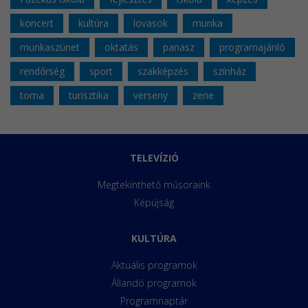
koncert
kultúra
lovasok
munka
munkaszünet
oktatás
panasz
programajánló
rendőrség
sport
szakképzés
színház
torna
turisztika
verseny
zene
TELEVÍZIÓ
Megtekinthető műsoraink
Képújság
KULTÚRA
Aktuális programok
Állandó programok
Programnaptár