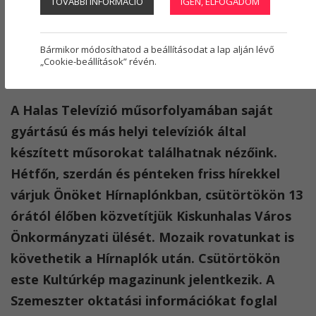
TOVÁBBI INFORMÁCIÓ
IGEN, ELFOGADOM
Regisztráció
1
Kovács Iván
2025. október 27.
Halas Televízió
,
helyi televízió
,
kábeltelevízió
,
Bármikor módosíthatod a beállításodat a lap alján lévő
Koktél újra keverve
,
Kultúrkép
,
Hírnapló
,
Mozaik
,
Forgószínpad
,
„Cookie-beállítások” révén.
Szemeszter
,
képújság
,
önkormányzat
,
Beszéljünk róla
A Halas Televízió műsorfolyamában saját
gyártású és más helyi televíziók által
készített műsorokat találhatnak nézőink.
Hétfőn, szerdán és pénteken friss hírekkel
várjuk Önöket Hírnaplónkban, csütörtökön 13
órától élőben közvetítjük Kiskunhalas Város
Önkormányzati ülését. Mozaik rovatunkat is
követhetik a Hírnaplók után. Csütörtökön
este Kultúrkép magazinunk jelentkezik. A
Szemeszter oktatási információkat foglal