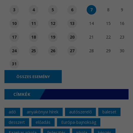
3
4
5
6
7
8
9
10
11
12
13
14
15
16
17
18
19
20
21
22
23
24
25
26
27
28
29
30
31
ÖSSZES ESEMÉNY
CÍMKÉK
adó
anyakönyvi hírek
autószerelő
baleset
desszert
előadás
Európa-bajnokság
Fazekas iskola
fejlesztés
iskola
képzés