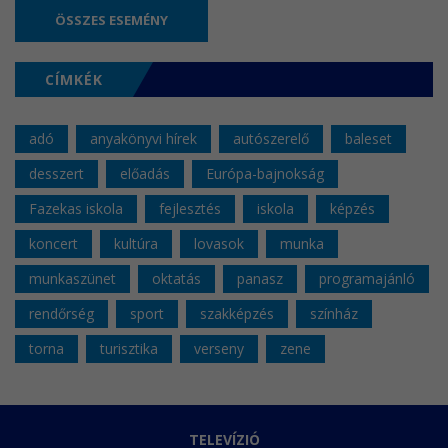
ÖSSZES ESEMÉNY
CÍMKÉK
adó
anyakönyvi hírek
autószerelő
baleset
desszert
előadás
Európa-bajnokság
Fazekas iskola
fejlesztés
iskola
képzés
koncert
kultúra
lovasok
munka
munkaszünet
oktatás
panasz
programajánló
rendőrség
sport
szakképzés
színház
torna
turisztika
verseny
zene
TELEVÍZIÓ