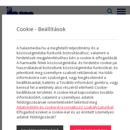
Menü
Cookie - Beállítások
Televízió
2
Kultúra
5
SZIRÉNA
A halasmedia.hu a megfelelő teljesítmény és a
Rovatok
8
közösségimédia-funkciók biztosításához, valamint a
hirdetések megjelenítéséhez kéri a cookie-k elfogadását.
A harmadik felek közösségimédia- és hirdetési cookie-jai
Újság
3
használatával biztosítunk közösségimédia-funkciókat, és
jelenítünk meg személyre szabott reklámokat. Ha több
Városmarketing
2
információra van szükséged, vagy kiegészítenéd a
beállításaidat, kattints a További információ gombra, vagy
Szolgáltatások
5
keresd fel a webhely alsó részéről elérhető Cookie-
beállítások területet. A cookie-kkal kapcsolatos további
információért, valamint a személyes adatok
Rólunk
4
feldolgozásának ismertetéséért tekintsd meg
Adatvédelmi és cookie-kra vonatkozó szabályzatunkat
.
Hasznos
Elfogadod ezeket a cookie-kat és az érintett személyes
adatok feldolgozását?
Munkában a tűzoltók: baleset, és
Projektek
kigyulladt egy mobilház