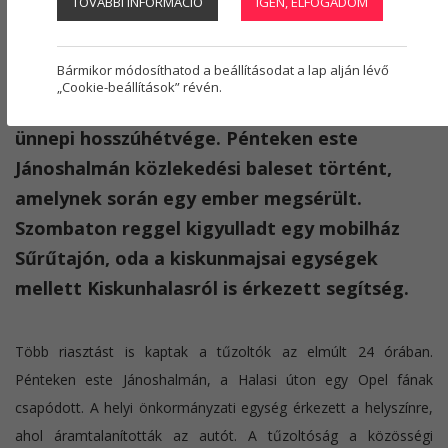
TOVÁBBI INFORMÁCIÓ
IGEN, ELFOGADOM
Regisztráció
1
Jáger Levente
2025. október 25.
kigyulladt
,
halasi tűzoltók
,
kiskunmajsai tűzoltók
,
Jánoshalma
Bármikor módosíthatod a beállításodat a lap alján lévő
„Cookie-beállítások” révén.
Nem eseménytelen a tűzoltók számára az
ünnepi hosszúhétvége. Pénteken este
Jánoshalmán közlekedési baleset történt,
amelynek során egy ember megsérült.
Szombaton reggel kigyulladt egy mobilház
Sűrűtajón, oda a kiskunmajsai egységek
mellett Kiskunhalasról is érkezett segítség.
Több riasztást is kaptak a tűzoltók az elmúlt 24 órában.
Pénteken este Jánoshalmán, a Halasi úton egy Opel fának
csapódott. A helyi önkormányzati egység érkezett a helyszínre,
ahol áramtalanították az autót. A tűzoltóság a közösségi