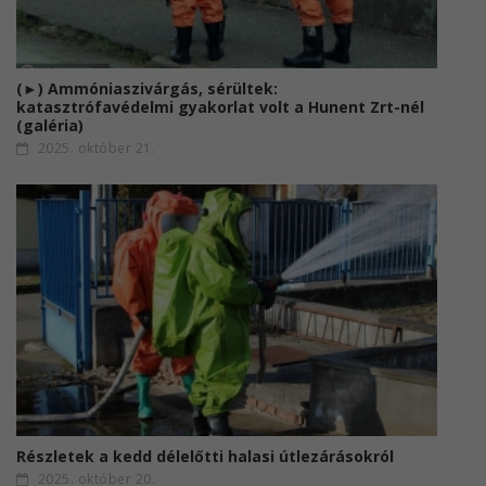
(►) Ammóniaszivárgás, sérültek:
katasztrófavédelmi gyakorlat volt a Hunent Zrt-nél
(galéria)
2025. október 21.
Részletek a kedd délelőtti halasi útlezárásokról
2025. október 20.