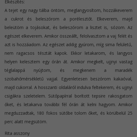
Elkészítés:
A tejet egy nagy tálba öntöm, meglangyosítom, hozzákeverem
a cukrot és beleszórom a porélesztőt. Elkeverem, majd
beleütöm a tojásokat, és beleszórom a lisztet is, sózom. Az
egészet elkeverem. Amikor összeállt, felolvasztom a vaj felét és
azt is hozzáadom. Az egészet addig gyúrom, míg sima felületű,
nem ragacsos tésztát kapok. Ekkor letakarom, és langyos
helyen kelesztem egy órán át. Amikor megkelt, ujjnyi vastag
téglalappá nyújtom, és megkenem a maradék
szobahőmérsékletű vajjal. Egyenletesen beszórom kakaóval,
majd cukorral. A hosszanti oldaláról indulva feltekerem, és ujjnyi
csigákra szeletelem. Sütőpapírral borított tepsire rakosgatom
őket, és letakarva további fél órán át kelni hagyom. Amikor
megduzzadtak, 180 fokos sütőbe tolom őket, és körülbelül 25
perc alatt megsütöm.
Rita asszony