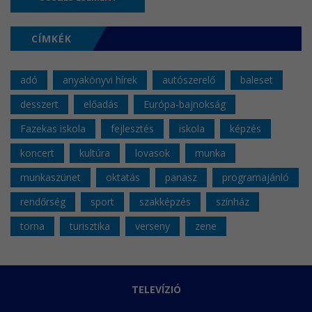
CÍMKÉK
adó
anyakönyvi hírek
autószerelő
baleset
desszert
előadás
Európa-bajnokság
Fazekas iskola
fejlesztés
iskola
képzés
koncert
kultúra
lovasok
munka
munkaszünet
oktatás
panasz
programajánló
rendőrség
sport
szakképzés
színház
torna
turisztika
verseny
zene
TELEVÍZIÓ