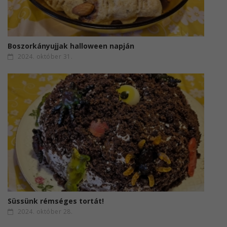
Boszorkányujjak halloween napján
2024. október 31.
Süssünk rémséges tortát!
2024. október 28.