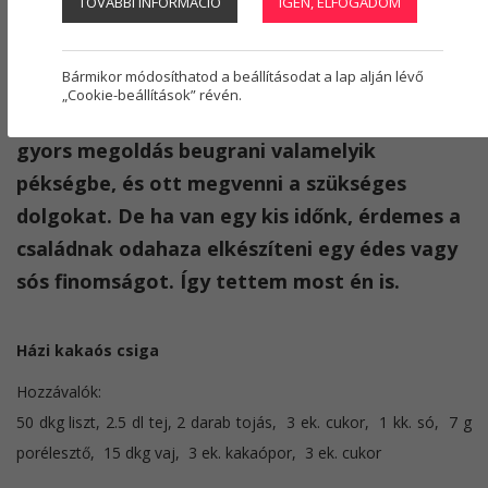
TOVÁBBI INFORMÁCIÓ
IGEN, ELFOGADOM
Regisztráció
1
Szőri Attila
2025. október 27.
gasztronómia
,
recept
,
Rita asszony
Bármikor módosíthatod a beállításodat a lap alján lévő
„Cookie-beállítások” révén.
A mindennapi rohanás során egyszerű és
gyors megoldás beugrani valamelyik
pékségbe, és ott megvenni a szükséges
dolgokat. De ha van egy kis időnk, érdemes a
családnak odahaza elkészíteni egy édes vagy
sós finomságot. Így tettem most én is.
Házi kakaós csiga
Hozzávalók:
50 dkg liszt, 2.5 dl tej, 2 darab tojás, 3 ek. cukor, 1 kk. só, 7 g
porélesztő, 15 dkg vaj, 3 ek. kakaópor, 3 ek. cukor