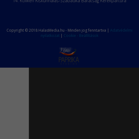
14. Koliken Kiskunhalas-Szabadka Barátság Kerékpártúra
Copyright © 2018 HalasMedia.hu - Minden jog fenntartva |
Adatvédelmi
nyilatkozat
|
Cookie - Beállítások