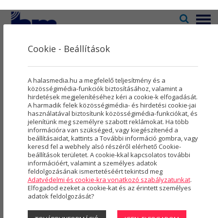
Menü
Cookie - Beállítások
Televízió
2
Kultúra
5
RECEPTEK
A halasmedia.hu a megfelelő teljesítmény és a
Rovatok
8
közösségimédia-funkciók biztosításához, valamint a
hirdetések megjelenítéséhez kéri a cookie-k elfogadását.
A harmadik felek közösségimédia- és hirdetési cookie-jai
Újság
3
használatával biztosítunk közösségimédia-funkciókat, és
jelenítünk meg személyre szabott reklámokat. Ha több
Városmarketing
2
információra van szükséged, vagy kiegészítenéd a
beállításaidat, kattints a További információ gombra, vagy
Szolgáltatások
5
keresd fel a webhely alsó részéről elérhető Cookie-
beállítások területet. A cookie-kkal kapcsolatos további
információért, valamint a személyes adatok
Rólunk
4
feldolgozásának ismertetéséért tekintsd meg
Adatvédelmi és cookie-kra vonatkozó szabályzatunkat
.
Hasznos
Elfogadod ezeket a cookie-kat és az érintett személyes
adatok feldolgozását?
Rita asszony Ízvarázsa: a házi
Projektek
péksütinél nincs jobb