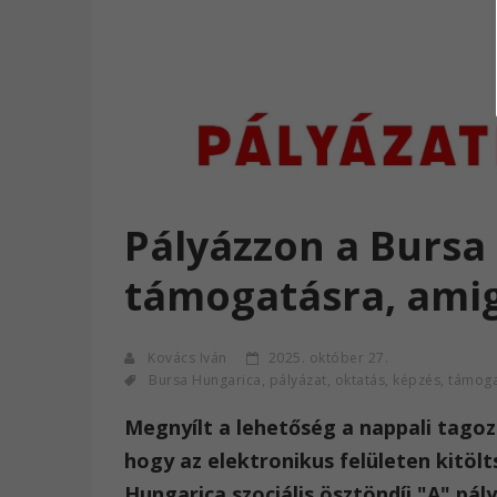
Pályázzon a Bursa
támogatásra, amig
Kovács Iván
2025. október 27.
Bursa Hungarica
,
pályázat
,
oktatás
,
képzés
,
támoga
Megnyílt a lehetőség a nappali tagoz
hogy az elektronikus felületen kitölt
Hungarica szociális ösztöndíj "A" pál