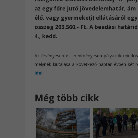
az egy főre jutó jövedelemhatár, á
élő, vagy gyermeke(i) ellátásáról eg
összeg 203.560.- Ft. A beadási határ
4., kedd.
Az érvényesen és eredményesen pályázók mindössz
melynek kiutalása a következő naptári évben két r
ide!
Még több cikk