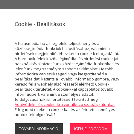
Cookie - Beállítások
VÁROSMARKETING
SZOLGÁLTATÁSOK
RÓLUNK
HASZ
A halasmedia.hu a megfelelő teljesítmény és a
közösségimédia-funkciók biztosításához, valamint a
hirdetések megjelenítéséhez kéri a cookie-k elfogadását.
A harmadik felek közösségimédia- és hirdetési cookie-jai
használatával biztosítunk közösségimédia-funkciókat, és
jelenítünk meg személyre szabott reklámokat. Ha több
információra van szükséged, vagy kiegészítenéd a
beállításaidat, kattints a További információ gombra, vagy
keresd fel a webhely alsó részéről elérhető Cookie-
beállítások területet. A cookie-kkal kapcsolatos további
információért, valamint a személyes adatok
feldolgozásának ismertetéséért tekintsd meg
Adatvédelmi és cookie-kra vonatkozó szabályzatunkat
.
Elfogadod ezeket a cookie-kat és az érintett személyes
adatok feldolgozását?
TOVÁBBI INFORMÁCIÓ
IGEN, ELFOGADOM