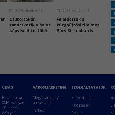
2025. október 28.
2025. október 25.
ren
Csütörtökön
Feloldották a
tanácskozik a halasi
tűzgyújtási tilalmat
képviselő-testület
Bács-Kiskunban is
ÚJSÁG
VÁROSMARKETING
SZOLGÁLTATÁSOK
R
Halasi Tükör
Megvásárolható
Eszközbérlet
Be
XXIV. évfolyam
termékeink
Hirdetések
El
10. - XXXVI.
Térkép
évfolyam
Polgári
Mu