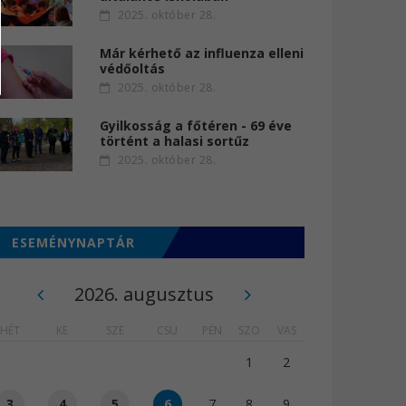
2025. október 28.
Már kérhető az influenza elleni
védőoltás
2025. október 28.
Gyilkosság a főtéren - 69 éve
történt a halasi sortűz
2025. október 28.
ESEMÉNYNAPTÁR
2026. augusztus
HÉT
KE
SZE
CSÜ
PÉN
SZO
VAS
1
2
3
4
5
6
7
8
9