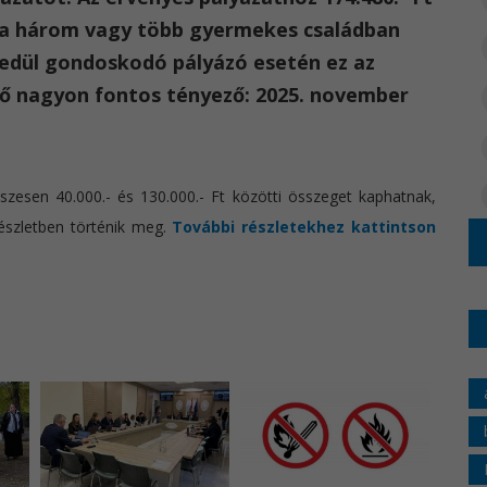
m a három vagy több gyermekes családban
yedül gondoskodó pályázó esetén ez az
idő nagyon fontos tényező: 2025. november
esen 40.000.- és 130.000.- Ft közötti összeget kaphatnak,
észletben történik meg.
További részletekhez kattintson