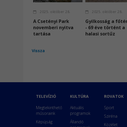
2025. október 28.
2025. október 28.
A Csetényi Park
Gyilkosság a főté
novemberi nyitva
- 69 éve történt a
tartása
halasi sortűz
Vissza
TELEVÍZIÓ
KULTÚRA
ROVATOK
Megtekinthető
Aktuális
Sport
műsoraink
programok
Sziréna
Képújság
Állandó
Közélet