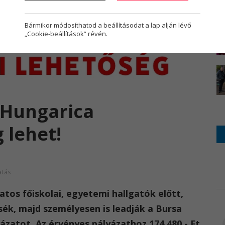
Bármikor módosíthatod a beállításodat a lap alján lévő
„Cookie-beállítások” révén.
 Hungarica
 lehet!
tás
atos főiskolai, egyetemi hallgatók előtt,
sék, majd személyesen is leadják a Bursa
yázatot. Az érvényes pályázathoz 174.480.- Ft