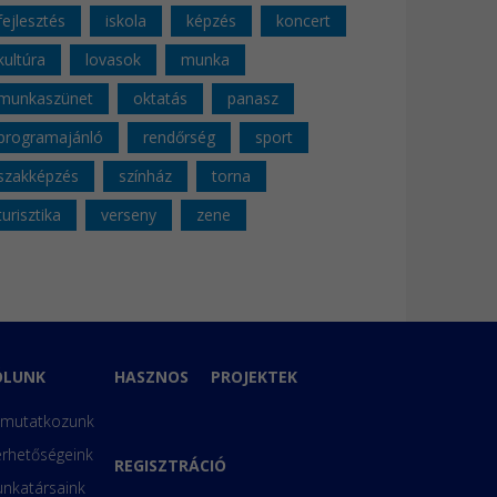
fejlesztés
iskola
képzés
koncert
kultúra
lovasok
munka
munkaszünet
oktatás
panasz
programajánló
rendőrség
sport
szakképzés
színház
torna
turisztika
verseny
zene
ÓLUNK
HASZNOS
PROJEKTEK
mutatkozunk
érhetőségeink
REGISZTRÁCIÓ
nkatársaink