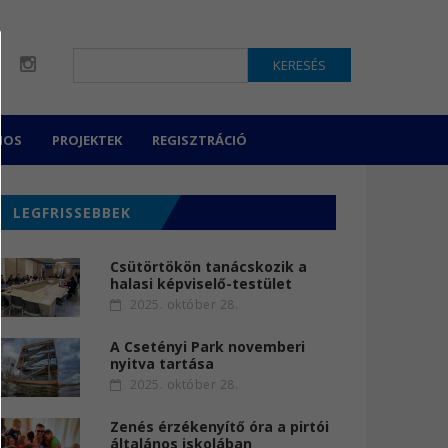
KERESÉS
NOS
PROJEKTEK
REGISZTRÁCIÓ
LEGFRISSEBBEK
Csütörtökön tanácskozik a
halasi képviselő-testület
2025. október 28.
A Csetényi Park novemberi
nyitva tartása
2025. október 28.
Zenés érzékenyítő óra a pirtói
általános iskolában