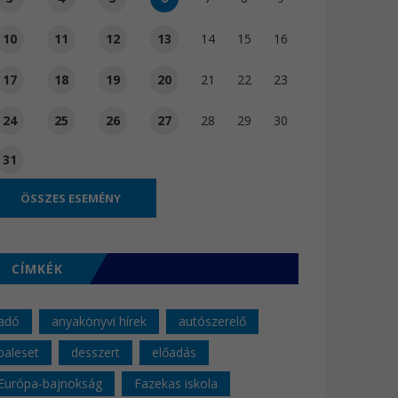
10
11
12
13
14
15
16
17
18
19
20
21
22
23
24
25
26
27
28
29
30
31
ÖSSZES ESEMÉNY
CÍMKÉK
adó
anyakönyvi hírek
autószerelő
baleset
desszert
előadás
Európa-bajnokság
Fazekas iskola