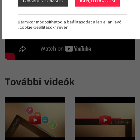
TOVÁBBI INFORMÁCIÓ
IGEN, ELFOGADOM
Regisztráció
1
Bármikor módosíthatod a beállításodat a lap alján lévő
„Cookie-beállítások” révén.
További videók