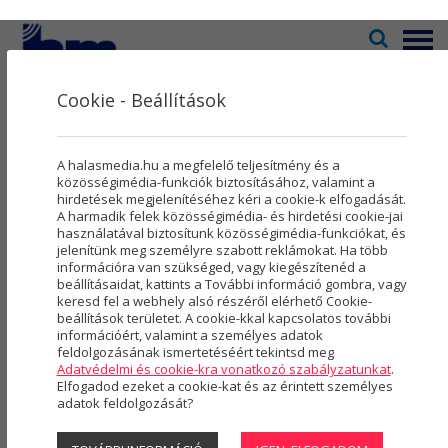
Menü
Cookie - Beállítások
Televízió
2
Kultúra
5
Megtekinthető
A halasmedia.hu a megfelelő teljesítmény és a
Rovatok
8
közösségimédia-funkciók biztosításához, valamint a
műsoraink
hirdetések megjelenítéséhez kéri a cookie-k elfogadását.
A harmadik felek közösségimédia- és hirdetési cookie-jai
Újság
3
használatával biztosítunk közösségimédia-funkciókat, és
jelenítünk meg személyre szabott reklámokat. Ha több
Városmarketing
2
MEGTEKINTHETŐ MŰSORAINK
»
KULTÚRKÉP
információra van szükséged, vagy kiegészítenéd a
beállításaidat, kattints a További információ gombra, vagy
Kultúrkép - 2025.10.23.
Szolgáltatások
5
keresd fel a webhely alsó részéről elérhető Cookie-
beállítások területet. A cookie-kkal kapcsolatos további
információért, valamint a személyes adatok
Rólunk
4
feldolgozásának ismertetéséért tekintsd meg
Adatvédelmi és cookie-kra vonatkozó szabályzatunkat
.
Hasznos
Elfogadod ezeket a cookie-kat és az érintett személyes
adatok feldolgozását?
Projektek