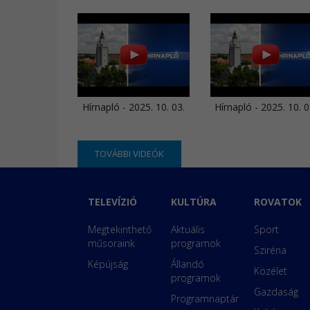
Hírnapló - 2025. 10. 03.
Hírnapló - 2025. 10. 0
TOVÁBBI VIDEÓK
TELEVÍZIÓ
KULTÚRA
ROVATOK
Megtekinthető
Aktuális
Sport
műsoraink
programok
Sziréna
Képújság
Állandó
Közélet
programok
Gazdaság
Programnaptár