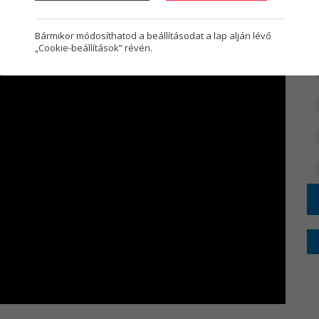
Bármikor módosíthatod a beállításodat a lap alján lévő
„Cookie-beállítások” révén.