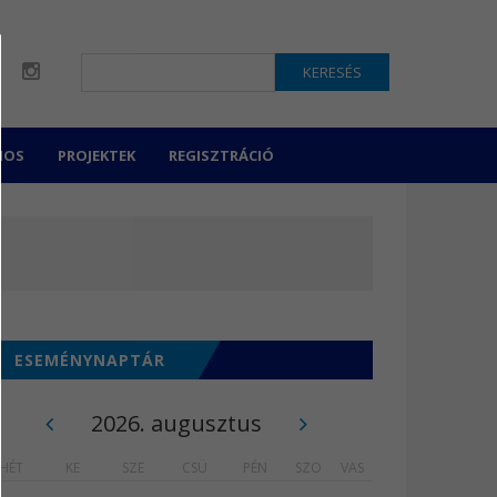
KERESÉS
NOS
PROJEKTEK
REGISZTRÁCIÓ
ESEMÉNYNAPTÁR
2026. augusztus
HÉT
KE
SZE
CSÜ
PÉN
SZO
VAS