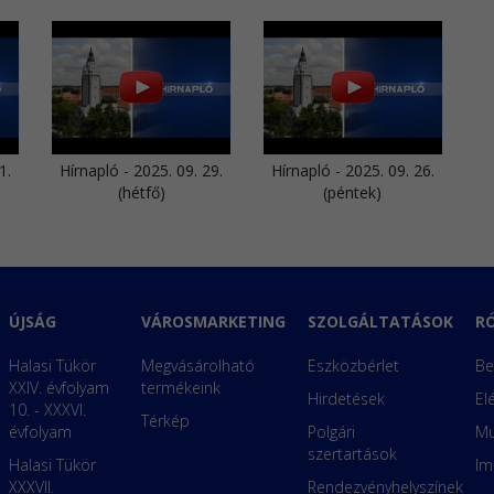
1.
Hírnapló - 2025. 09. 29.
Hírnapló - 2025. 09. 26.
(hétfő)
(péntek)
ÚJSÁG
VÁROSMARKETING
SZOLGÁLTATÁSOK
R
Halasi Tükör
Megvásárolható
Eszközbérlet
Be
XXIV. évfolyam
termékeink
Hirdetések
El
10. - XXXVI.
Térkép
évfolyam
Polgári
Mu
szertartások
Halasi Tükör
Im
XXXVII.
Rendezvényhelyszínek