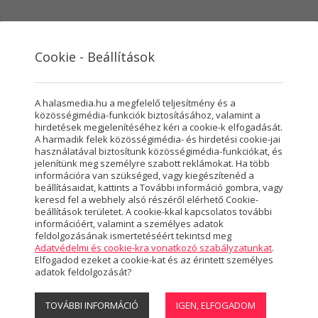
Cookie - Beállítások
VÁROSMARKETING
SZOLGÁLTATÁSOK
RÓLUNK
HASZ
A halasmedia.hu a megfelelő teljesítmény és a
közösségimédia-funkciók biztosításához, valamint a
hirdetések megjelenítéséhez kéri a cookie-k elfogadását.
A harmadik felek közösségimédia- és hirdetési cookie-jai
használatával biztosítunk közösségimédia-funkciókat, és
Megtekinthető műsoraink
jelenítünk meg személyre szabott reklámokat. Ha több
információra van szükséged, vagy kiegészítenéd a
beállításaidat, kattints a További információ gombra, vagy
keresd fel a webhely alsó részéről elérhető Cookie-
beállítások területet. A cookie-kkal kapcsolatos további
információért, valamint a személyes adatok
feldolgozásának ismertetéséért tekintsd meg
 27. (hétfő)
Adatvédelmi és cookie-kra vonatkozó szabályzatunkat
.
Elfogadod ezeket a cookie-kat és az érintett személyes
adatok feldolgozását?
TOVÁBBI INFORMÁCIÓ
IGEN, ELFOGADOM