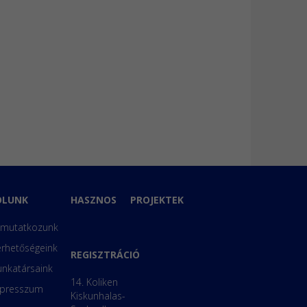
ÓLUNK
HASZNOS
PROJEKTEK
mutatkozunk
érhetőségeink
REGISZTRÁCIÓ
nkatársaink
14. Koliken
presszum
Kiskunhalas-