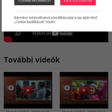
TOVÁBBI INFORMÁCIÓ
IGEN, ELFOGADOM
Regisztráció
1
Bármikor módosíthatod a beállításodat a lap alján lévő
„Cookie-beállítások” révén.
További videók