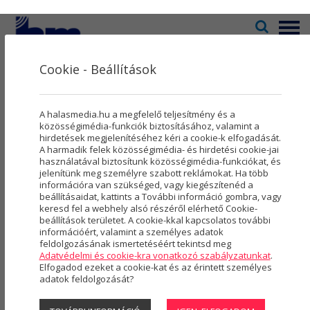
Menü
Cookie - Beállítások
Televízió
2
Kultúra
5
Megtekinthető
A halasmedia.hu a megfelelő teljesítmény és a
Rovatok
8
közösségimédia-funkciók biztosításához, valamint a
műsoraink
hirdetések megjelenítéséhez kéri a cookie-k elfogadását.
A harmadik felek közösségimédia- és hirdetési cookie-jai
Újság
3
használatával biztosítunk közösségimédia-funkciókat, és
jelenítünk meg személyre szabott reklámokat. Ha több
Városmarketing
2
MEGTEKINTHETŐ MŰSORAINK
»
10 ÉVE TÖRTÉNT
információra van szükséged, vagy kiegészítenéd a
beállításaidat, kattints a További információ gombra, vagy
10 éve történt - 2025.10.27.
Szolgáltatások
5
keresd fel a webhely alsó részéről elérhető Cookie-
beállítások területet. A cookie-kkal kapcsolatos további
információért, valamint a személyes adatok
Rólunk
4
feldolgozásának ismertetéséért tekintsd meg
Adatvédelmi és cookie-kra vonatkozó szabályzatunkat
.
Hasznos
Elfogadod ezeket a cookie-kat és az érintett személyes
adatok feldolgozását?
Projektek