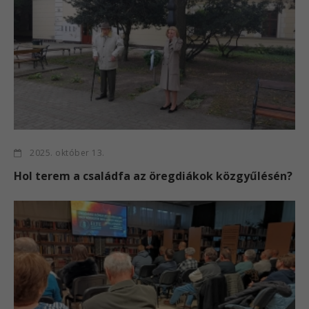
2025. október 13.
Hol terem a családfa az öregdiákok közgyűlésén?