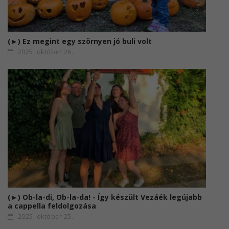
(►) Ez megint egy szörnyen jó buli volt
2025. október 26.
(►) Ob-la-di, Ob-la-da! - Így készült Vezáék legújabb
a cappella feldolgozása
2025. október 25.