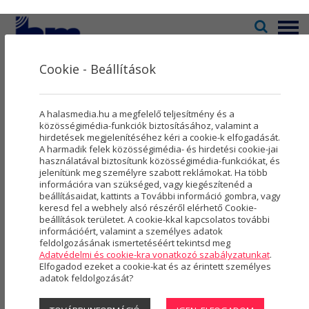
Menü
Cookie - Beállítások
Televízió
2
Kultúra
5
KULTÚRA
A halasmedia.hu a megfelelő teljesítmény és a
Rovatok
8
közösségimédia-funkciók biztosításához, valamint a
hirdetések megjelenítéséhez kéri a cookie-k elfogadását.
A harmadik felek közösségimédia- és hirdetési cookie-jai
Újság
3
használatával biztosítunk közösségimédia-funkciókat, és
jelenítünk meg személyre szabott reklámokat. Ha több
Városmarketing
2
információra van szükséged, vagy kiegészítenéd a
beállításaidat, kattints a További információ gombra, vagy
Szolgáltatások
5
keresd fel a webhely alsó részéről elérhető Cookie-
beállítások területet. A cookie-kkal kapcsolatos további
információért, valamint a személyes adatok
Rólunk
4
feldolgozásának ismertetéséért tekintsd meg
Adatvédelmi és cookie-kra vonatkozó szabályzatunkat
.
Hasznos
Elfogadod ezeket a cookie-kat és az érintett személyes
adatok feldolgozását?
(►)Mehringer Marci Halason járt
Projektek