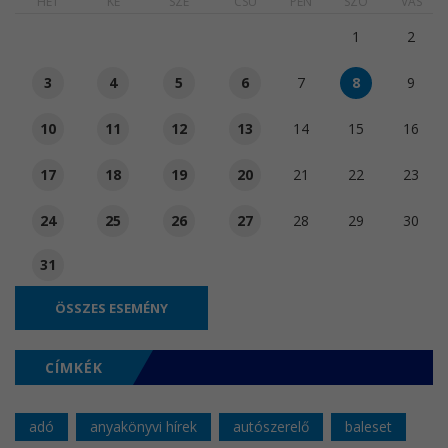
HÉT
KE
SZE
CSÜ
PÉN
SZO
VAS
1
2
3
4
5
6
7
8
9
10
11
12
13
14
15
16
17
18
19
20
21
22
23
24
25
26
27
28
29
30
31
ÖSSZES ESEMÉNY
CÍMKÉK
adó
anyakönyvi hírek
autószerelő
baleset