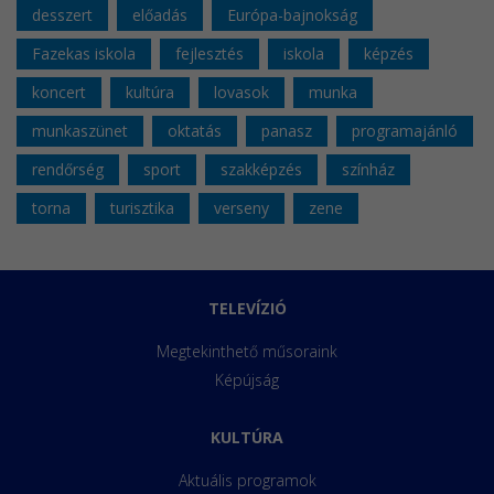
desszert
előadás
Európa-bajnokság
Fazekas iskola
fejlesztés
iskola
képzés
koncert
kultúra
lovasok
munka
munkaszünet
oktatás
panasz
programajánló
rendőrség
sport
szakképzés
színház
torna
turisztika
verseny
zene
TELEVÍZIÓ
Megtekinthető műsoraink
Képújság
KULTÚRA
Aktuális programok