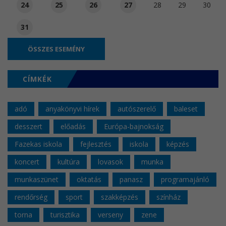
24
25
26
27
28
29
30
31
ÖSSZES ESEMÉNY
CÍMKÉK
adó
anyakönyvi hírek
autószerelő
baleset
desszert
előadás
Európa-bajnokság
Fazekas iskola
fejlesztés
iskola
képzés
koncert
kultúra
lovasok
munka
munkaszünet
oktatás
panasz
programajánló
rendőrség
sport
szakképzés
színház
torna
turisztika
verseny
zene