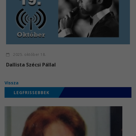
2025. október 18.
Dallista Szécsi Pállal
Vissza
LEGFRISSEBBEK