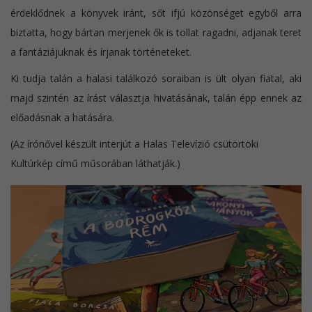
érdeklődnek a könyvek iránt, sőt ifjú közönséget egyből arra
biztatta, hogy bártan merjenek ők is tollat ragadni, adjanak teret
a fantáziájuknak és írjanak történeteket.
Ki tudja talán a halasi találkozó soraiban is ült olyan fiatal, aki
majd szintén az írást választja hivatásának, talán épp ennek az
előadásnak a hatására.
(Az írónővel készült interjút a Halas Televízió csütörtöki
Kultúrkép című műsorában láthatják.)