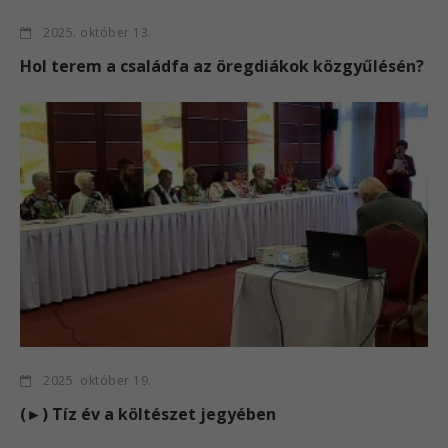
2025. október 13.
Hol terem a családfa az öregdiákok közgyűlésén?
2025. október 19.
(►) Tíz év a költészet jegyében