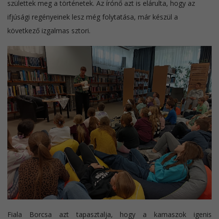
születtek meg a történetek. Az írónő azt is elárulta, hogy az
ifjúsági regényeinek lesz még folytatása, már készül a
következő izgalmas sztori.
Fiala Borcsa azt tapasztalja, hogy a kamaszok igenis