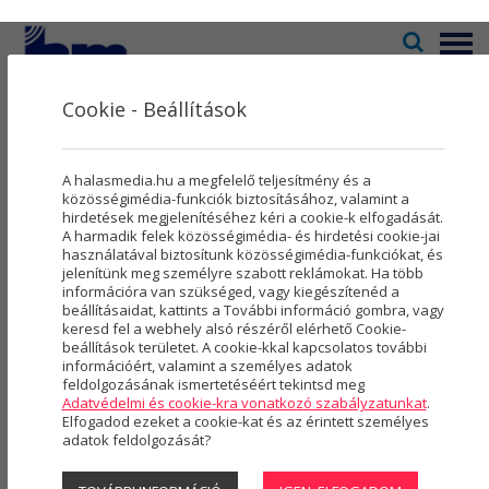
Menü
Cookie - Beállítások
Televízió
2
Kultúra
5
KULTÚRA
A halasmedia.hu a megfelelő teljesítmény és a
Rovatok
8
közösségimédia-funkciók biztosításához, valamint a
hirdetések megjelenítéséhez kéri a cookie-k elfogadását.
A harmadik felek közösségimédia- és hirdetési cookie-jai
Újság
3
használatával biztosítunk közösségimédia-funkciókat, és
jelenítünk meg személyre szabott reklámokat. Ha több
Városmarketing
2
információra van szükséged, vagy kiegészítenéd a
beállításaidat, kattints a További információ gombra, vagy
Szolgáltatások
5
keresd fel a webhely alsó részéről elérhető Cookie-
beállítások területet. A cookie-kkal kapcsolatos további
információért, valamint a személyes adatok
Rólunk
4
feldolgozásának ismertetéséért tekintsd meg
Adatvédelmi és cookie-kra vonatkozó szabályzatunkat
.
Hasznos
Elfogadod ezeket a cookie-kat és az érintett személyes
adatok feldolgozását?
Fiala Borcsa és kalandos regényei a
Projektek
halasi könyvtárban