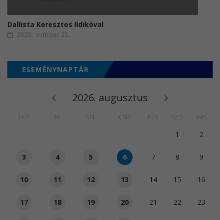
Dallista Keresztes Ildikóval
2025. október 25.
ESEMÉNYNAPTÁR
2026. augusztus
HÉT
KE
SZE
CSÜ
PÉN
SZO
VAS
1
2
3
4
5
6
7
8
9
10
11
12
13
14
15
16
17
18
19
20
21
22
23