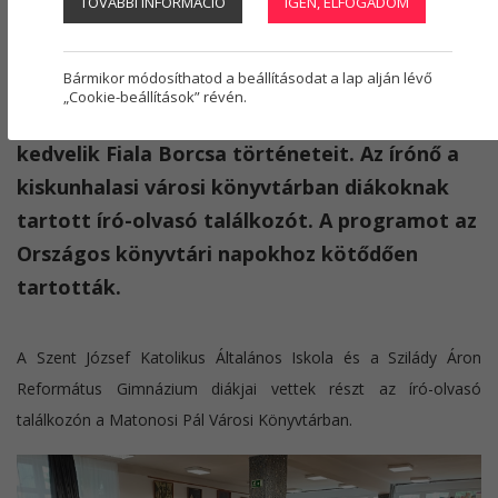
TOVÁBBI INFORMÁCIÓ
IGEN, ELFOGADOM
Regisztráció
1
Fehér Erika
2025. október 21.
könyvtár
Bármikor módosíthatod a beállításodat a lap alján lévő
„Cookie-beállítások” révén.
Gyerekek, fiatalok, felnőttek egyaránt
kedvelik Fiala Borcsa történeteit. Az írónő a
kiskunhalasi városi könyvtárban diákoknak
tartott író-olvasó találkozót. A programot az
Országos könyvtári napokhoz kötődően
tartották.
A Szent József Katolikus Általános Iskola és a Szilády Áron
Református Gimnázium diákjai vettek részt az író-olvasó
találkozón a Matonosi Pál Városi Könyvtárban.