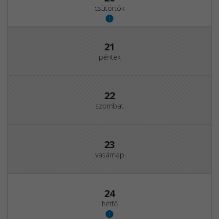
csütörtök
1
21
péntek
22
szombat
23
vasárnap
24
hétfő
1