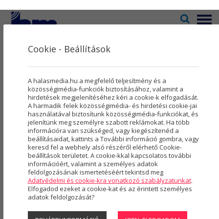
Menü
Cookie - Beállítások
Televízió
2
Kultúra
5
Programnaptár
A halasmedia.hu a megfelelő teljesítmény és a
Rovatok
8
közösségimédia-funkciók biztosításához, valamint a
hirdetések megjelenítéséhez kéri a cookie-k elfogadását.
A harmadik felek közösségimédia- és hirdetési cookie-jai
Újság
3
használatával biztosítunk közösségimédia-funkciókat, és
jelenítünk meg személyre szabott reklámokat. Ha több
2026. augusztus
Városmarketing
2
információra van szükséged, vagy kiegészítenéd a
beállításaidat, kattints a További információ gombra, vagy
Szolgáltatások
5
keresd fel a webhely alsó részéről elérhető Cookie-
beállítások területet. A cookie-kkal kapcsolatos további
1
információért, valamint a személyes adatok
Rólunk
4
feldolgozásának ismertetéséért tekintsd meg
szombat
Adatvédelmi és cookie-kra vonatkozó szabályzatunkat
.
Hasznos
Elfogadod ezeket a cookie-kat és az érintett személyes
adatok feldolgozását?
Projektek
2