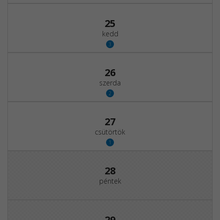
25
kedd
3
26
szerda
2
27
csütörtök
1
28
péntek
29