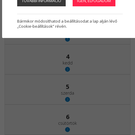
TOVÁBBI INFORMÁCIÓ
IGEN, ELFOGADOM
vasárnap
Regisztráció
1
Bármikor módosíthatod a beállításodat a lap alján lévő
3
„Cookie-beállítások” révén.
hétfő
1
4
kedd
3
5
szerda
3
6
csütörtök
1