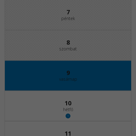
7
péntek
8
szombat
9
vasárnap
10
hétfő
1
11