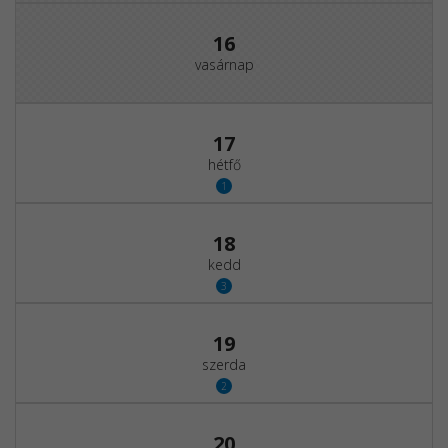
16
vasárnap
17
hétfő
1
18
kedd
3
19
szerda
2
20