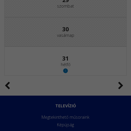
szombat
30
vasárnap
31
hétfő
1
TELEVÍZIÓ
Megtekinthető műsoraink
Képújság