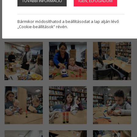
TOVÁBBI INFORMÁCIÓ
IGEN, ELFOGADOM
Regisztráció
1
0000
(82 DB)
Bármikor módosíthatod a beállításodat a lap alján lévő
2025.10.19. - Őszi kézműveskedés (Szőri Attila)
„Cookie-beállítások” révén.
2025. október 19. (14 fotó)