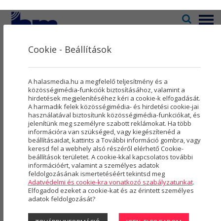
Menü
Cookie - Beállítások
Televízió
2
Kultúra
5
Galéria
A halasmedia.hu a megfelelő teljesítmény és a
Rovatok
8
közösségimédia-funkciók biztosításához, valamint a
hirdetések megjelenítéséhez kéri a cookie-k elfogadását.
A harmadik felek közösségimédia- és hirdetési cookie-jai
Újság
3
használatával biztosítunk közösségimédia-funkciókat, és
2025
2024
2023
(254 DB)
(363 DB)
(454 DB)
jelenítünk meg személyre szabott reklámokat. Ha több
Városmarketing
2
információra van szükséged, vagy kiegészítenéd a
beállításaidat, kattints a További információ gombra, vagy
2022
2021
2020
(613 DB)
(492 DB)
(497 DB)
Szolgáltatások
5
keresd fel a webhely alsó részéről elérhető Cookie-
beállítások területet. A cookie-kkal kapcsolatos további
2019
2018
2017
(763 DB)
(589 DB)
(411 DB)
információért, valamint a személyes adatok
Rólunk
4
feldolgozásának ismertetéséért tekintsd meg
Adatvédelmi és cookie-kra vonatkozó szabályzatunkat
.
2016
2015
2014
(225 DB)
(21 DB)
(277 DB)
Hasznos
Elfogadod ezeket a cookie-kat és az érintett személyes
adatok feldolgozását?
Projektek
2013
2012
2011
(479 DB)
(419 DB)
(274 DB)