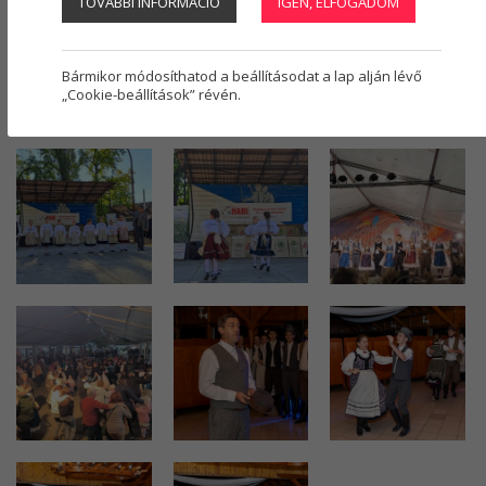
TOVÁBBI INFORMÁCIÓ
IGEN, ELFOGADOM
Regisztráció
1
0000
(82 DB)
Bármikor módosíthatod a beállításodat a lap alján lévő
2025.10.17. - Kiskun Táncegyüttes
„Cookie-beállítások” révén.
2025. október 17. (8 fotó)