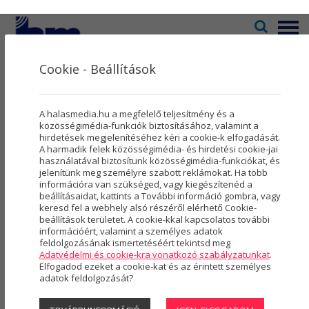
Menü
Cookie - Beállítások
Televízió
2
Kultúra
5
Galéria
A halasmedia.hu a megfelelő teljesítmény és a
Rovatok
8
közösségimédia-funkciók biztosításához, valamint a
hirdetések megjelenítéséhez kéri a cookie-k elfogadását.
A harmadik felek közösségimédia- és hirdetési cookie-jai
Újság
3
használatával biztosítunk közösségimédia-funkciókat, és
2025
2024
2023
(254 DB)
(363 DB)
(454 DB)
jelenítünk meg személyre szabott reklámokat. Ha több
Városmarketing
2
információra van szükséged, vagy kiegészítenéd a
beállításaidat, kattints a További információ gombra, vagy
2022
2021
2020
(613 DB)
(492 DB)
(497 DB)
Szolgáltatások
5
keresd fel a webhely alsó részéről elérhető Cookie-
beállítások területet. A cookie-kkal kapcsolatos további
2019
2018
2017
(763 DB)
(589 DB)
(411 DB)
információért, valamint a személyes adatok
Rólunk
4
feldolgozásának ismertetéséért tekintsd meg
Adatvédelmi és cookie-kra vonatkozó szabályzatunkat
.
2016
2015
2014
(225 DB)
(21 DB)
(277 DB)
Hasznos
Elfogadod ezeket a cookie-kat és az érintett személyes
adatok feldolgozását?
Projektek
2013
2012
2011
(479 DB)
(419 DB)
(274 DB)