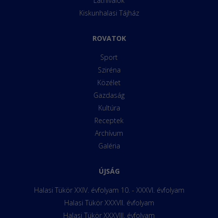
Látnivalók
Kiskunhalasi Tájház
ROVATOK
Sport
Sziréna
Közélet
Gazdaság
Kultúra
Receptek
Archívum
Galéria
ÚJSÁG
Halasi Tükör XXIV. évfolyam 10. - XXXVI. évfolyam
Halasi Tükör XXXVII. évfolyam
Halasi Tükör XXXVIII. évfolyam