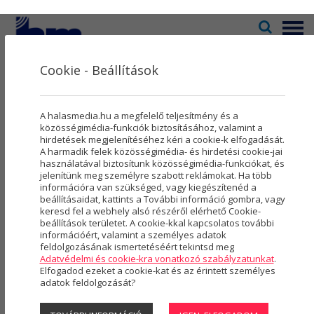
Menü
Cookie - Beállítások
Televízió
2
Kultúra
5
Galéria
A halasmedia.hu a megfelelő teljesítmény és a
Rovatok
8
közösségimédia-funkciók biztosításához, valamint a
hirdetések megjelenítéséhez kéri a cookie-k elfogadását.
A harmadik felek közösségimédia- és hirdetési cookie-jai
Újság
3
használatával biztosítunk közösségimédia-funkciókat, és
2025
2024
2023
(254 DB)
(363 DB)
(454 DB)
jelenítünk meg személyre szabott reklámokat. Ha több
Városmarketing
2
információra van szükséged, vagy kiegészítenéd a
beállításaidat, kattints a További információ gombra, vagy
2022
2021
2020
(613 DB)
(492 DB)
(497 DB)
Szolgáltatások
5
keresd fel a webhely alsó részéről elérhető Cookie-
beállítások területet. A cookie-kkal kapcsolatos további
2019
2018
2017
(763 DB)
(589 DB)
(411 DB)
információért, valamint a személyes adatok
Rólunk
4
feldolgozásának ismertetéséért tekintsd meg
Adatvédelmi és cookie-kra vonatkozó szabályzatunkat
.
2016
2015
2014
(225 DB)
(21 DB)
(277 DB)
Hasznos
Elfogadod ezeket a cookie-kat és az érintett személyes
adatok feldolgozását?
Projektek
2013
2012
2011
(479 DB)
(419 DB)
(274 DB)