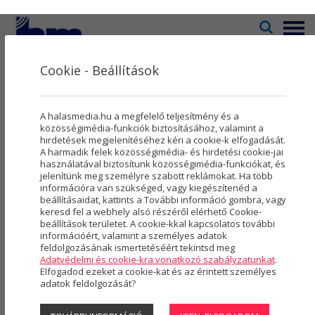
Menü
Cookie - Beállítások
Televízió
2
Kultúra
5
Galéria
A halasmedia.hu a megfelelő teljesítmény és a
Rovatok
8
közösségimédia-funkciók biztosításához, valamint a
hirdetések megjelenítéséhez kéri a cookie-k elfogadását.
A harmadik felek közösségimédia- és hirdetési cookie-jai
Újság
3
használatával biztosítunk közösségimédia-funkciókat, és
2025
2024
2023
(254 DB)
(363 DB)
(454 DB)
jelenítünk meg személyre szabott reklámokat. Ha több
Városmarketing
2
információra van szükséged, vagy kiegészítenéd a
beállításaidat, kattints a További információ gombra, vagy
2022
2021
2020
(613 DB)
(492 DB)
(497 DB)
Szolgáltatások
5
keresd fel a webhely alsó részéről elérhető Cookie-
beállítások területet. A cookie-kkal kapcsolatos további
2019
2018
2017
(763 DB)
(589 DB)
(411 DB)
információért, valamint a személyes adatok
Rólunk
4
feldolgozásának ismertetéséért tekintsd meg
Adatvédelmi és cookie-kra vonatkozó szabályzatunkat
.
2016
2015
2014
(225 DB)
(21 DB)
(277 DB)
Hasznos
Elfogadod ezeket a cookie-kat és az érintett személyes
adatok feldolgozását?
Projektek
2013
2012
2011
(479 DB)
(419 DB)
(274 DB)