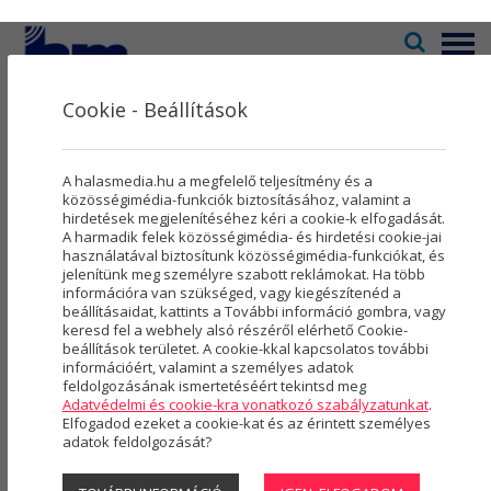
Menü
Cookie - Beállítások
Televízió
2
Kultúra
5
Galéria
A halasmedia.hu a megfelelő teljesítmény és a
Rovatok
8
közösségimédia-funkciók biztosításához, valamint a
hirdetések megjelenítéséhez kéri a cookie-k elfogadását.
A harmadik felek közösségimédia- és hirdetési cookie-jai
Újság
3
használatával biztosítunk közösségimédia-funkciókat, és
2025
2024
2023
(254 DB)
(363 DB)
(454 DB)
jelenítünk meg személyre szabott reklámokat. Ha több
Városmarketing
2
információra van szükséged, vagy kiegészítenéd a
beállításaidat, kattints a További információ gombra, vagy
2022
2021
2020
(613 DB)
(492 DB)
(497 DB)
Szolgáltatások
5
keresd fel a webhely alsó részéről elérhető Cookie-
beállítások területet. A cookie-kkal kapcsolatos további
2019
2018
2017
(763 DB)
(589 DB)
(411 DB)
információért, valamint a személyes adatok
Rólunk
4
feldolgozásának ismertetéséért tekintsd meg
Adatvédelmi és cookie-kra vonatkozó szabályzatunkat
.
2016
2015
2014
(225 DB)
(21 DB)
(277 DB)
Hasznos
Elfogadod ezeket a cookie-kat és az érintett személyes
adatok feldolgozását?
Projektek
2013
2012
2011
(479 DB)
(419 DB)
(274 DB)