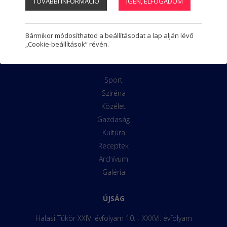
TOVÁBBI INFORMÁCIÓ
IGEN, ELFOGADOM
Regisztráció
1
Programnaptár
Látnivalók
Kiskunhalasi Tájház
Bármikor módosíthatod a beállításodat a lap alján lévő
„Cookie-beállítások” révén.
ROVATOK
Sport
Sziréna
Közélet
Gazdaság
Kultúra
Receptek
Archívum
Galéria
ÚJSÁG
Halasi Tükör XXIV. évfolyam 10. - XXXVI. évfolyam