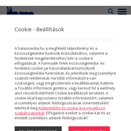
Menü
Cookie - Beállítások
Televízió
2
Kultúra
5
Rovatok
A halasmedia.hu a megfelelő teljesítmény és a
Rovatok
8
közösségimédia-funkciók biztosításához, valamint a
hirdetések megjelenítéséhez kéri a cookie-k
elfogadását. A harmadik felek közösségimédia- és
Újság
3
hirdetési cookie-jai használatával biztosítunk
közösségimédia-funkciókat, és jelenítünk meg személyre
TELEVÍZIÓ
Városmarketing
2
szabott reklámokat. Ha több információra van
szükséged, vagy kiegészítenéd a beállításaidat, kattints
Megtekinthető műsoraink
Szolgáltatások
5
a További információ gombra, vagy keresd fel a webhely
alsó részéről elérhető Cookie-beállítások területet. A
Képújság
cookie-kkal kapcsolatos további információért, valamint
Rólunk
4
a személyes adatok feldolgozásának ismertetéséért
tekintsd meg
Adatvédelmi és cookie-kra vonatkozó
KULTÚRA
Hasznos
szabályzatunkat
. Elfogadod ezeket a cookie-kat és az
érintett személyes adatok feldolgozását?
Aktuális programok
Projektek
Állandó programok